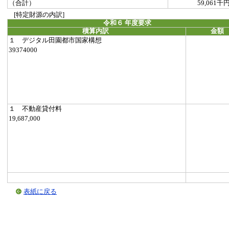
（合計）
59,061千
[特定財源の内訳]
令和６ 年度要求
積算内訳
金額
１ デジタル田園都市国家構想
39374000
１ 不動産貸付料
19,687,000
表紙に戻る