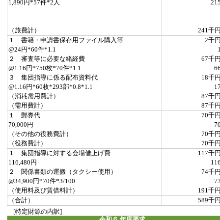
1,890円*57件*2人
21
（旅費計）
241千
１ 書籍・申請書保存用ファイル購入等
2千
@24円*60件*1.1
２ 審査等に必要な緒経費
67千
@1.16円*750枚*70件*1.1
6
３ 集団指導に係る配布資料代
18千
@1.16円*60枚*293部*0.8*1.1
1
（消耗需用費計）
87千
（需用費計）
87千
１ 郵券代
70千
70,000円
7
（その他の役務費計）
70千
（役務費計）
70千
１ 集団指導に対する会場借上げ費
117千
116,480円
11
２ 関係書類の運搬（タクシー使用）
74千
@34,900円*70件*3/100
7
（使用料及び賃借料計）
191千
（合計）
589千
[特定財源の内訳]
令和６ 年度要求