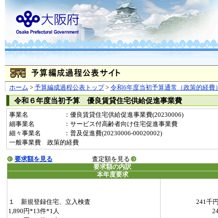
ホーム
>
予算編成過程公表トップ
>
令和6年度当初予算通常（政策的経費
令和６年度当初予算 優良賃貸住宅供給促進事業費
事業名
：優良賃貸住宅供給促進事業費(20230006)
細事業名
：サービス付高齢者向け住宅促進事業費
細々事業名
：普及促進費(20230006-00020002)
一般事業費 政策的経費
要求額を見る
査定額を見る
要求額の内訳
本年度要求
１ 新規登録住宅、立入検査
241千
1,890円*13件*1人
2