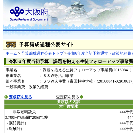
ホーム
>
予算編成過程公表トップ
>
令和6年度当初予算通常（政策的経費
令和６年度当初予算 課題を抱える生徒フォローアップ事業
事業名
：課題を抱える生徒フォローアップ事業費(20160841)
細事業名
：ＳＳＷ等活用事業
細々事業名
：ＳＳＷ人件費（富田林中学校）(20160841-02910617
一般事業費 政策的経費
要求額を見る
査定額を見る
要求額の内訳
本年度要求
１ 非常勤嘱託員
444千
3,700円*6時間*20回*1校
44
（嘱託員計）
444千
（報酬計）
444千