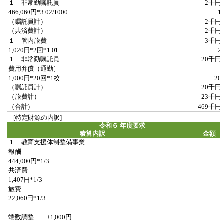
１ 非常勤嘱託員
2千
466,060円*3.02/1000
（嘱託員計）
2千
（共済費計）
2千
１ 管内旅費
3千
1,020円*2回*1.01
１ 非常勤嘱託員
20千
費用弁償（通勤）
1,000円*20回*1校
2
（嘱託員計）
20千
（旅費計）
23千
（合計）
469千
[特定財源の内訳]
令和６ 年度要求
積算内訳
金額
１ 教育支援体制整備事業
報酬
444,000円*1/3
共済費
1,407円*1/3
旅費
22,060円*1/3
端数調整 +1,000円