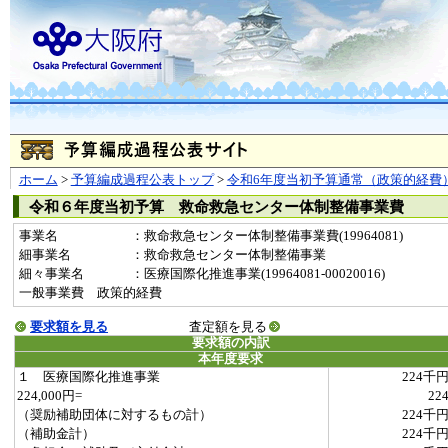
ホーム
>
予算編成過程公表トップ
>
令和6年度当初予算通常（政策的経費
令和６年度当初予算 救命救急センター体制整備事業費
事業名
：救命救急センター体制整備事業費(19964081)
細事業名
：救命救急センター体制整備事業
細々事業名
：医療国際化推進事業(19964081-00020016)
一般事業費 政策的経費
要求額を見る
査定額を見る
要求額の内訳
本年度要求
１ 医療国際化推進事業
224千
224,000円=
22
（奨励補助団体に対するもの計）
224千
（補助金計）
224千