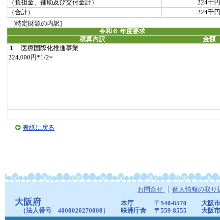
（負担金、補助及び交付金計）
224千
（合計）
224千
[特定財源の内訳]
令和６ 年度要求
積算内訳
金額
１ 医療国際化推進事業
224,000円*1/2=
表紙に戻る
お問合せ
個人情報の取り
大阪府
本庁
〒540-8570
大阪市
（法人番号 4000020270008）
咲洲庁舎
〒559-8555
大阪市