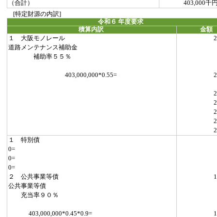
（合計）
403,000千
[特定財源の内訳]
令和６ 年度要求
積算内訳
金額
１ 大阪モノレール
2
道路メンテナンス補助金
補助率５５％
403,000,000*0.55=
2
2
2
2
2
2
１ 特別債
0=
0=
0=
２ 公共事業等債
1
公共事業等債
充当率９０％
403,000,000*0.45*0.9=
1