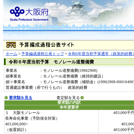
ホーム
>
予算編成過程公表トップ
>
令和6年度当初予算通常（政策的経費
令和６年度当初予算 モノレール道整備費
事業名
：モノレール道整備費(19962908)
細事業名
：モノレール道整備費（維持的建設）
細々事業名
：モノレール道整備費（補助金）(19962908-00010490
普通建設事業費（府で行うもの） 政策的経費
要求額を見る
査定額を見る
要求額の内訳
本年度要求
１ 大阪モノレール
403,000千
長寿命化事業（予防保全対策）
403,000,000=
403,00
（仮置節計）
403,000千