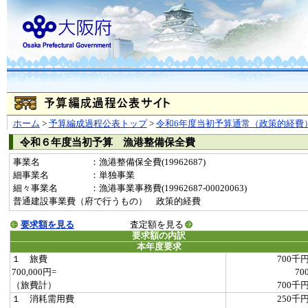
ホーム
>
予算編成過程公表トップ
>
令和6年度当初予算通常（政策的経費
令和６年度当初予算 漁港整備保全費
事業名
：漁港整備保全費(19962687)
細事業名
：単独事業
細々事業名
：漁港事業事務費(19962687-00020063)
普通建設事業費（府で行うもの） 政策的経費
要求額を見る
査定額を見る
要求額の内訳
本年度要求
１ 旅費
700千
700,000円=
70
（旅費計）
700千
１ 消耗需用費
250千