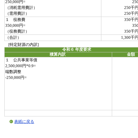
250,000円=
25
（消耗需用費計）
250千
（需用費計）
250千
１ 役務費
350千
350,000円=
35
（役務費計）
350千
（合計）
1,300千
[特定財源の内訳]
令和６ 年度要求
積算内訳
金額
１ 公共事業等債
2,500,000円*0.9=
端数調整
-250,000円=
表紙に戻る