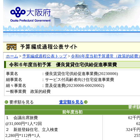
ホーム
>
予算編成過程公表トップ
>
令和6年度当初予算通常（政策的経費
令和６年度当初予算 優良賃貸住宅供給促進事業費
事業名
：優良賃貸住宅供給促進事業費(20230006)
細事業名
：サービス付高齢者向け住宅促進事業費
細々事業名
：普及促進費(20230006-00020002)
一般事業費 政策的経費
要求額を見る
査定額を見る
要求
前年度当初
１ 会議出席旅費
62千
@31,000円*1人*2回
6
２ 新規登録住宅、立入検査
324千
2,280円*112件*1人
25