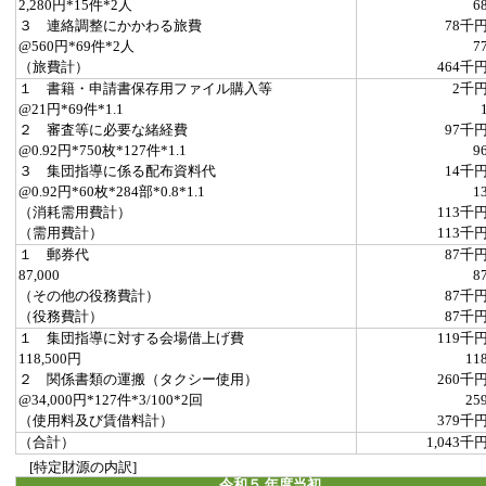
2,280円*15件*2人
6
３ 連絡調整にかかわる旅費
78千
@560円*69件*2人
7
（旅費計）
464千
１ 書籍・申請書保存用ファイル購入等
2千
@21円*69件*1.1
２ 審査等に必要な緒経費
97千
@0.92円*750枚*127件*1.1
9
３ 集団指導に係る配布資料代
14千
@0.92円*60枚*284部*0.8*1.1
1
（消耗需用費計）
113千
（需用費計）
113千
１ 郵券代
87千
87,000
8
（その他の役務費計）
87千
（役務費計）
87千
１ 集団指導に対する会場借上げ費
119千
118,500円
11
２ 関係書類の運搬（タクシー使用）
260千
@34,000円*127件*3/100*2回
25
（使用料及び賃借料計）
379千
（合計）
1,043千
[特定財源の内訳]
令和５ 年度当初