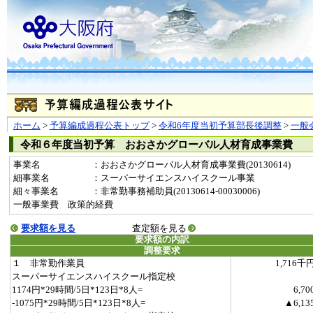
ホーム
>
予算編成過程公表トップ
>
令和6年度当初予算部長後調整
>
一般
令和６年度当初予算 おおさかグローバル人材育成事業費
事業名
：おおさかグローバル人材育成事業費(20130614)
細事業名
：スーパーサイエンスハイスクール事業
細々事業名
：非常勤事務補助員(20130614-00030006)
一般事業費 政策的経費
要求額を見る
査定額を見る
要求額の内訳
調整要求
１ 非常勤作業員
1,716千
スーパーサイエンスハイスクール指定校
1174円*29時間/5日*123日*8人=
6,70
-1075円*29時間/5日*123日*8人=
▲6,13