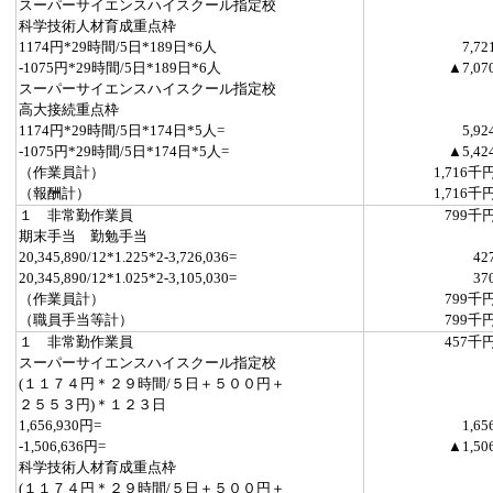
スーパーサイエンスハイスクール指定校
科学技術人材育成重点枠
1174円*29時間/5日*189日*6人
7,72
-1075円*29時間/5日*189日*6人
▲7,07
スーパーサイエンスハイスクール指定校
高大接続重点枠
1174円*29時間/5日*174日*5人=
5,92
-1075円*29時間/5日*174日*5人=
▲5,42
（作業員計）
1,716千
（報酬計）
1,716千
１ 非常勤作業員
799千
期末手当 勤勉手当
20,345,890/12*1.225*2-3,726,036=
42
20,345,890/12*1.025*2-3,105,030=
37
（作業員計）
799千
（職員手当等計）
799千
１ 非常勤作業員
457千
スーパーサイエンスハイスクール指定校
(１１７４円＊２９時間/５日＋５００円＋
２５５３円)＊１２３日
1,656,930円=
1,65
-1,506,636円=
▲1,50
科学技術人材育成重点枠
(１１７４円＊２９時間/５日＋５００円＋