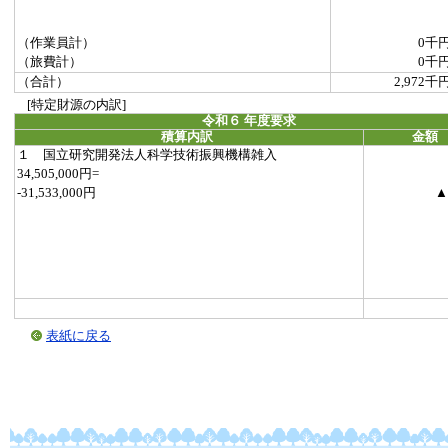
（作業員計）
0千
（旅費計）
0千
（合計）
2,972千
[特定財源の内訳]
令和６ 年度要求
積算内訳
金額
１ 国立研究開発法人科学技術振興機構雑入
34,505,000円=
-31,533,000円
▲
表紙に戻る