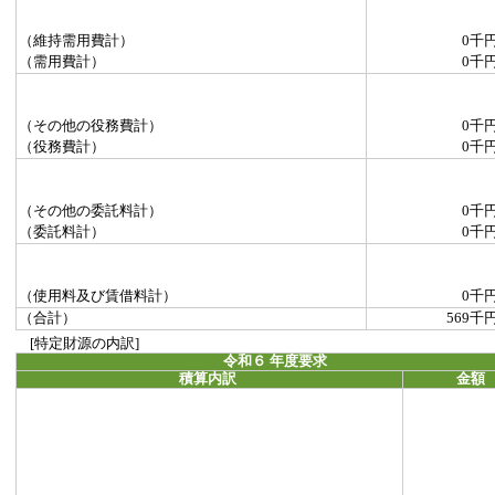
（維持需用費計）
0千
（需用費計）
0千
（その他の役務費計）
0千
（役務費計）
0千
（その他の委託料計）
0千
（委託料計）
0千
（使用料及び賃借料計）
0千
（合計）
569千
[特定財源の内訳]
令和６ 年度要求
積算内訳
金額