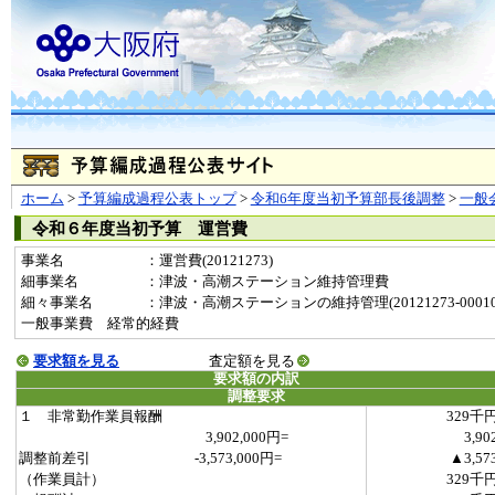
ホーム
>
予算編成過程公表トップ
>
令和6年度当初予算部長後調整
>
一般
令和６年度当初予算 運営費
事業名
：運営費(20121273)
細事業名
：津波・高潮ステーション維持管理費
細々事業名
：津波・高潮ステーションの維持管理(20121273-000100
一般事業費 経常的経費
要求額を見る
査定額を見る
要求額の内訳
調整要求
１ 非常勤作業員報酬
329千
3,902,000円=
3,90
調整前差引 -3,573,000円=
▲3,57
（作業員計）
329千