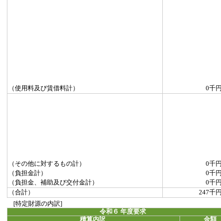
（使用料及び賃借料計）
0千
（その他に対するもの計）
0千
（負担金計）
0千
（負担金、補助及び交付金計）
0千
（合計）
247千
[特定財源の内訳]
令和６ 年度要求
積算内訳
金額