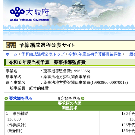
ホーム
>
予算編成過程公表トップ
>
令和6年度当初予算部長後調整
>
一般
令和６年度当初予算 薬事指導監督費
事業名
：薬事指導監督費(19963866)
細事業名
：薬事法地方委譲関係事業費
細々事業名
：薬事法地方委譲関係事業費(19963866-00070018)
一般事業費 経常的経費
要求額を見る
査定額を見る
要求額の内訳
調整要求
１ 事務補助
136千
+136,000
13
（作業員計）
136千
（報酬計）
136千