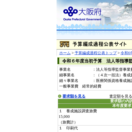
ホーム
>
予算編成過程公表トップ
>
令和6
令和６年度当初予算 法人等指導
事業名
：法人等指導監督事業費(2
細事業名
：（４次一括法）養成
細々事業名
：医療関係資格養成施設認定
一般事業費 経常的経費
要求額を見る
査定額を見
要求額の内
本年度要求
１ 養成施設調査旅費
15,000
（旅費計）
１ 印刷代