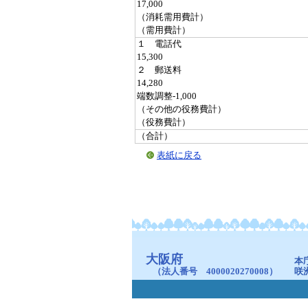
17,000
（消耗需用費計）
（需用費計）
１ 電話代
15,300
２ 郵送料
14,280
端数調整-1,000
（その他の役務費計）
（役務費計）
（合計）
表紙に戻る
大阪府
本
（法人番号 4000020270008）
咲