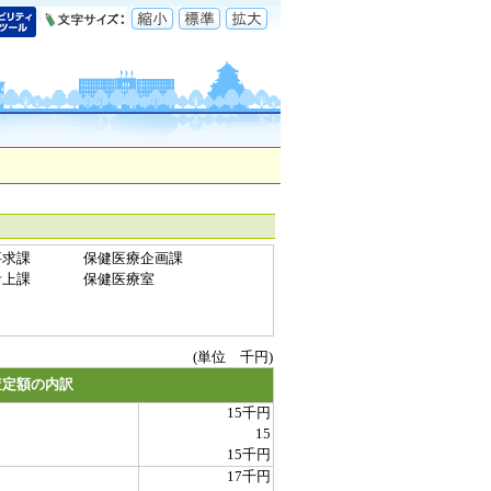
要求課
保健医療企画課
計上課
保健医療室
(単位 千円)
査定額の内訳
15千円
15
15千円
17千円