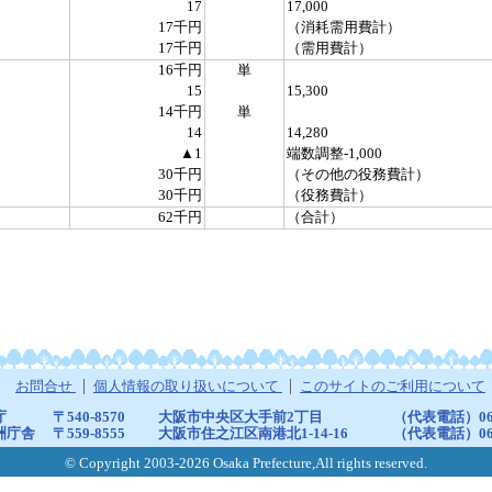
17
17,000
17千円
（消耗需用費計）
17千円
（需用費計）
16千円
単
15
15,300
14千円
単
14
14,280
▲1
端数調整-1,000
30千円
（その他の役務費計）
30千円
（役務費計）
62千円
（合計）
お問合せ
個人情報の取り扱いについて
このサイトのご利用について
庁
〒540-8570
大阪市中央区大手前2丁目
（代表電話）06-6
洲庁舎
〒559-8555
大阪市住之江区南港北1-14-16
（代表電話）06-6
© Copyright 2003-2026 Osaka Prefecture,All rights reserved.