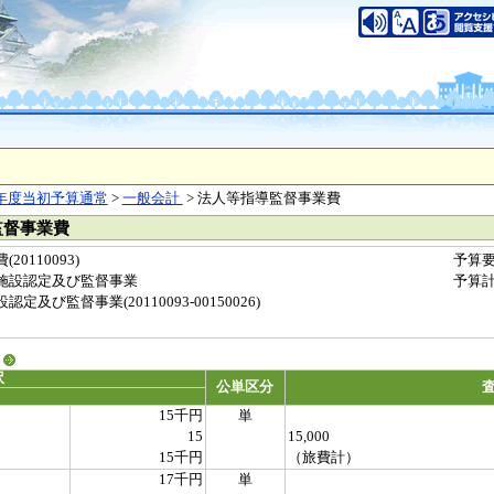
年度当初予算通常
>
一般会計
> 法人等指導監督事業費
監督事業費
0110093)
予算
施設認定及び監督事業
予算
及び監督事業(20110093-00150026)
る
訳
公単区分
15千円
単
15
15,000
15千円
（旅費計）
17千円
単