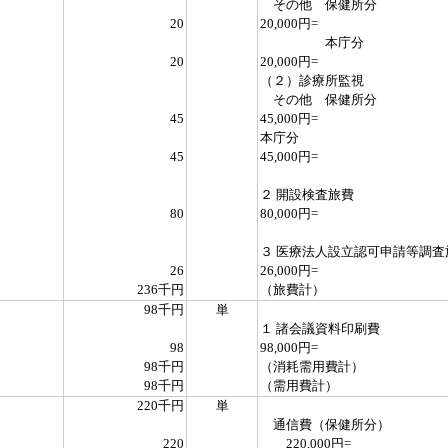
その他 保健所分
20
20,000円=
本庁分
20
20,000円=
（２）診療所監視
その他 保健所分
45
45,000円=
本庁分
45
45,000円=
２ 開設検査旅費
80
80,000円=
３ 医療法人設立認可申請等調査
26
26,000円=
236千円
（旅費計）
98千円
単
１ 諸会議資料印刷費
98
98,000円=
98千円
（消耗需用費計）
98千円
（需用費計）
220千円
単
通信費（保健所分）
220
220,000円=