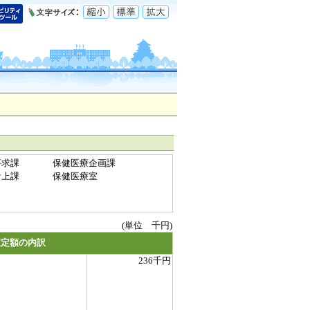
要求課
保健医療企画課
計上課
保健医療室
(単位 千円)
査定額の内訳
236千円