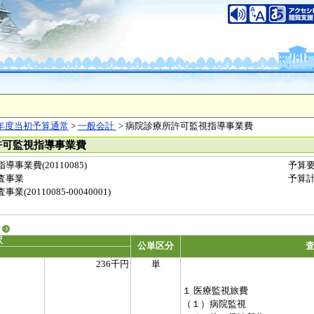
年度当初予算通常
>
一般会計
> 病院診療所許可監視指導事業費
許可監視指導事業費
業費(20110085)
予算
査事業
予算
20110085-00040001)
る
訳
公単区分
236千円
単
１ 医療監視旅費
（１）病院監視