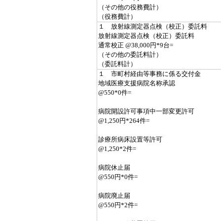
（その他の役務費計）
（役務費計）
１ 放射線測定器点検（校正）委託料
放射線測定器点検（校正）委託料
通常校正 @38,000円*9台=
（その他の委託料計）
（委託料計）
１ 市町村経由等事務に係る交付金
地域医療支援病院名称承認
@550*0件=
病院開設許可事項中一部変更許可
@1,250円*264件=
診療所病床設置等許可
@1,250*2件=
病院休止届
@550円*0件=
病院廃止届
@550円*2件=