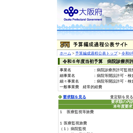
ホーム
>
予算編成過程公表トップ
>
令和6
令和６年度当初予算 病院診療所
事業名
：病院診療所許可監視指導事
細事業名
：病院等開設許可・検
細々事業名
：病院等開設許可・検査事業(
一般事業費 経常的経費
要求額を見る
査定額を見
要求額の内
本年度要求
１ 医療監視等旅費
１ 医療監視旅費
（１）病院監視