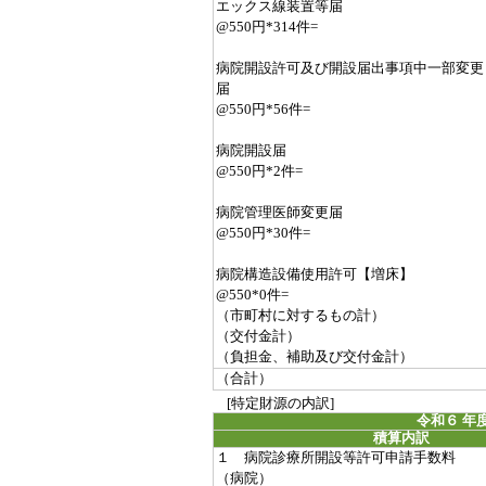
エックス線装置等届
@550円*314件=
病院開設許可及び開設届出事項中一部変更
届
@550円*56件=
病院開設届
@550円*2件=
病院管理医師変更届
@550円*30件=
病院構造設備使用許可【増床】
@550*0件=
（市町村に対するもの計）
（交付金計）
（負担金、補助及び交付金計）
（合計）
[特定財源の内訳]
令和６ 年
積算内訳
１ 病院診療所開設等許可申請手数料
（病院）