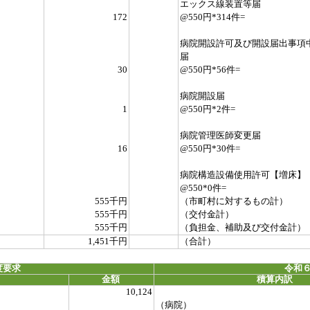
エックス線装置等届
172
@550円*314件=
病院開設許可及び開設届出事項
届
30
@550円*56件=
病院開設届
1
@550円*2件=
病院管理医師変更届
16
@550円*30件=
病院構造設備使用許可【増床】
@550*0件=
555千円
（市町村に対するもの計）
555千円
（交付金計）
555千円
（負担金、補助及び交付金計）
1,451千円
（合計）
度要求
令和６
金額
積算内訳
10,124
（病院）