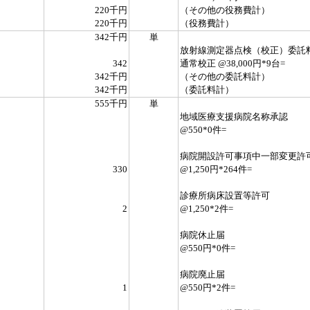
220千円
（その他の役務費計）
220千円
（役務費計）
342千円
単
放射線測定器点検（校正）委託
342
通常校正 @38,000円*9台=
342千円
（その他の委託料計）
342千円
（委託料計）
555千円
単
地域医療支援病院名称承認
@550*0件=
病院開設許可事項中一部変更許
330
@1,250円*264件=
診療所病床設置等許可
2
@1,250*2件=
病院休止届
@550円*0件=
病院廃止届
1
@550円*2件=