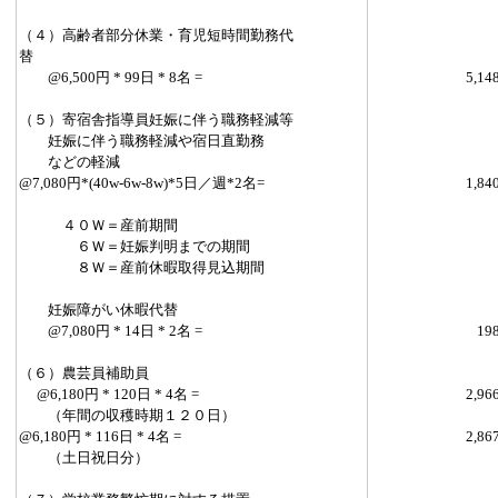
（４）高齢者部分休業・育児短時間勤務代
替
@6,500円 * 99日 * 8名 =
5,14
（５）寄宿舎指導員妊娠に伴う職務軽減等
妊娠に伴う職務軽減や宿日直勤務
などの軽減
@7,080円*(40w-6w-8w)*5日／週*2名=
1,84
４０Ｗ＝産前期間
６Ｗ＝妊娠判明までの期間
８Ｗ＝産前休暇取得見込期間
妊娠障がい休暇代替
@7,080円 * 14日 * 2名 =
19
（６）農芸員補助員
@6,180円 * 120日 * 4名 =
2,96
（年間の収穫時期１２０日）
@6,180円 * 116日 * 4名 =
2,86
（土日祝日分）