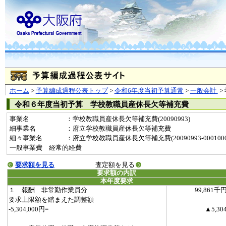
ホーム
>
予算編成過程公表トップ
>
令和6年度当初予算通常
>
一般会計
>
令和６年度当初予算 学校教職員産休長欠等補充費
事業名
：学校教職員産休長欠等補充費(20090993)
細事業名
：府立学校教職員産休長欠等補充費
細々事業名
：府立学校教職員産休長欠等補充費(20090993-0001000
一般事業費 経常的経費
要求額を見る
査定額を見る
要求額の内訳
本年度要求
１ 報酬 非常勤作業員分
99,861千
要求上限額を踏まえた調整額
-5,304,000円=
▲5,30