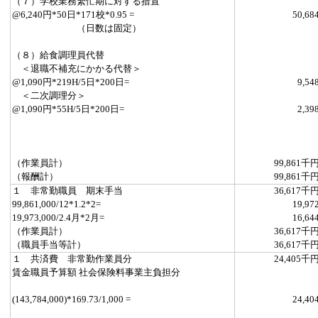
（７）学校業務繁忙期に対する措置
@6,240円*50日*171校*0.95 =
50,68
（日数は固定）
（８）給食調理員代替
＜退職不補充にかかる代替＞
@1,090円*219H/5日*200日=
9,54
＜二次調理分＞
@1,090円*55H/5日*200日=
2,39
（作業員計）
99,861千
（報酬計）
99,861千
１ 非常勤職員 期末手当
36,617千
99,861,000/12*1.2*2=
19,97
19,973,000/2.4月*2月=
16,64
（作業員計）
36,617千
（職員手当等計）
36,617千
１ 共済費 非常勤作業員分
24,405千
賃金職員予算額 社会保険料事業主負担分
(143,784,000)*169.73/1,000 =
24,40