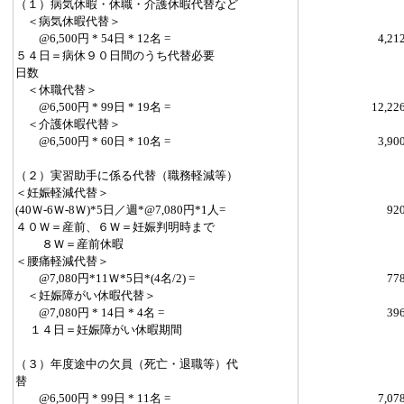
（１）病気休暇・休職・介護休暇代替など
＜病気休暇代替＞
@6,500円 * 54日 * 12名 =
4,21
５４日＝病休９０日間のうち代替必要
日数
＜休職代替＞
@6,500円 * 99日 * 19名 =
12,22
＜介護休暇代替＞
@6,500円 * 60日 * 10名 =
3,90
（２）実習助手に係る代替（職務軽減等）
＜妊娠軽減代替＞
(40Ｗ-6Ｗ-8Ｗ)*5日／週*@7,080円*1人=
92
４０Ｗ＝産前、６Ｗ＝妊娠判明時まで
８Ｗ＝産前休暇
＜腰痛軽減代替＞
@7,080円*11Ｗ*5日*(4名/2) =
77
＜妊娠障がい休暇代替＞
@7,080円 * 14日 * 4名 =
39
１４日＝妊娠障がい休暇期間
（３）年度途中の欠員（死亡・退職等）代
替
@6,500円 * 99日 * 11名 =
7,07