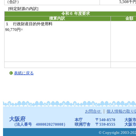
（合計）
5,508千
[特定財源の内訳]
令和６ 年度要求
積算内訳
金額
１ 行政財産目的外使用料
90,770円=
表紙に戻る
お問合せ
個人情報の取り
大阪府
本庁
〒540-8570
大阪市
（法人番号 4000020270008）
咲洲庁舎
〒559-8555
大阪市
© Copyright 2003-2026