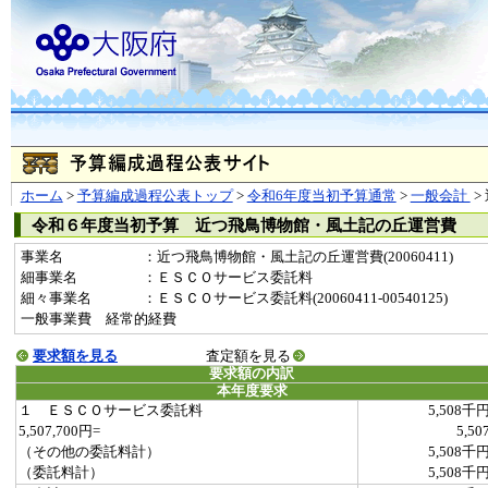
ホーム
>
予算編成過程公表トップ
>
令和6年度当初予算通常
>
一般会計
>
令和６年度当初予算 近つ飛鳥博物館・風土記の丘運営費
事業名
：近つ飛鳥博物館・風土記の丘運営費(20060411)
細事業名
：ＥＳＣＯサービス委託料
細々事業名
：ＥＳＣＯサービス委託料(20060411-00540125)
一般事業費 経常的経費
要求額を見る
査定額を見る
要求額の内訳
本年度要求
１ ＥＳＣＯサービス委託料
5,508千
5,507,700円=
5,50
（その他の委託料計）
5,508千
（委託料計）
5,508千