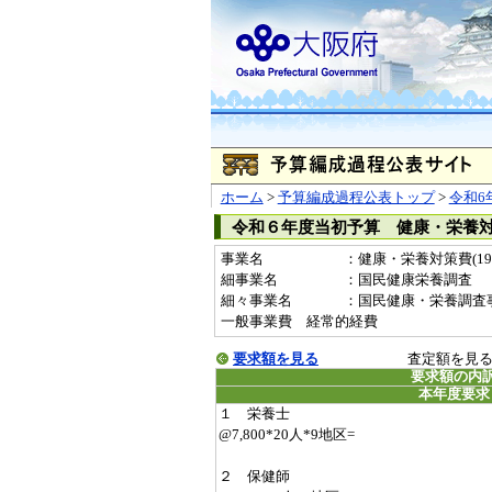
ホーム
>
予算編成過程公表トップ
>
令和6
令和６年度当初予算 健康・栄養
事業名
：健康・栄養対策費(1996
細事業名
：国民健康栄養調査
細々事業名
：国民健康・栄養調査事業費(
一般事業費 経常的経費
要求額を見る
査定額を見
要求額の内
本年度要求
１ 栄養士
@7,800*20人*9地区=
２ 保健師