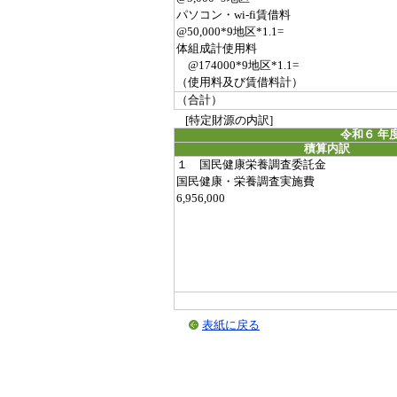
パソコン・wi-fi賃借料
@50,000*9地区*1.1=
体組成計使用料
@174000*9地区*1.1=
（使用料及び賃借料計）
（合計）
[特定財源の内訳]
令和６ 年
積算内訳
１ 国民健康栄養調査委託金
国民健康・栄養調査実施費
6,956,000
表紙に戻る