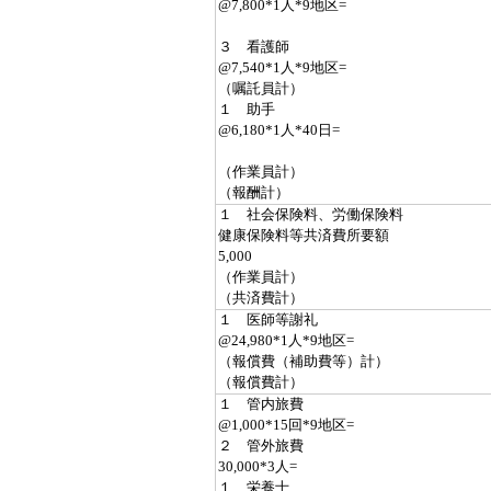
@7,800*1人*9地区=
３ 看護師
@7,540*1人*9地区=
（嘱託員計）
１ 助手
@6,180*1人*40日=
（作業員計）
（報酬計）
１ 社会保険料、労働保険料
健康保険料等共済費所要額
5,000
（作業員計）
（共済費計）
１ 医師等謝礼
@24,980*1人*9地区=
（報償費（補助費等）計）
（報償費計）
１ 管内旅費
@1,000*15回*9地区=
２ 管外旅費
30,000*3人=
１ 栄養士