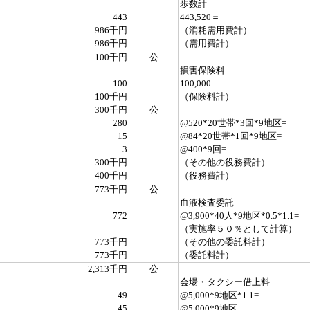
歩数計
443
443,520＝
986千円
（消耗需用費計）
986千円
（需用費計）
100千円
公
損害保険料
100
100,000=
100千円
（保険料計）
300千円
公
280
@520*20世帯*3回*9地区=
15
@84*20世帯*1回*9地区=
3
@400*9回=
300千円
（その他の役務費計）
400千円
（役務費計）
773千円
公
血液検査委託
772
@3,900*40人*9地区*0.5*1.1=
（実施率５０％として計算）
773千円
（その他の委託料計）
773千円
（委託料計）
2,313千円
公
会場・タクシー借上料
49
@5,000*9地区*1.1=
45
@5,000*9地区=