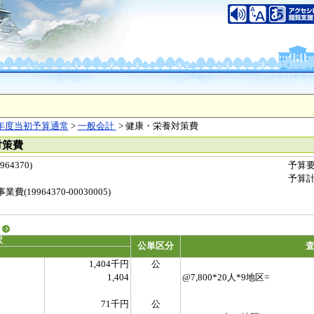
年度当初予算通常
>
一般会計
> 健康・栄養対策費
対策費
4370)
予算
予算
19964370-00030005)
る
訳
公単区分
1,404千円
公
1,404
@7,800*20人*9地区=
71千円
公