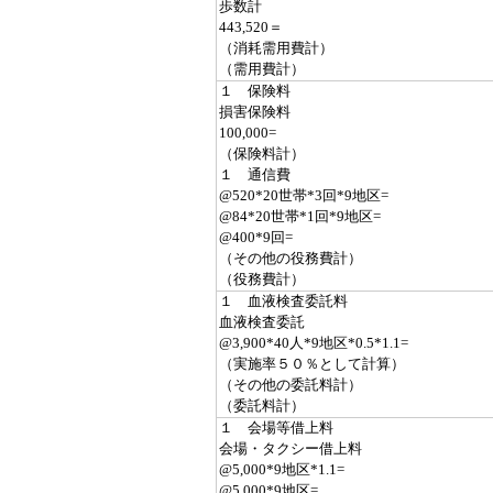
歩数計
443,520＝
（消耗需用費計）
（需用費計）
１ 保険料
損害保険料
100,000=
（保険料計）
１ 通信費
@520*20世帯*3回*9地区=
@84*20世帯*1回*9地区=
@400*9回=
（その他の役務費計）
（役務費計）
１ 血液検査委託料
血液検査委託
@3,900*40人*9地区*0.5*1.1=
（実施率５０％として計算）
（その他の委託料計）
（委託料計）
１ 会場等借上料
会場・タクシー借上料
@5,000*9地区*1.1=
@5,000*9地区=