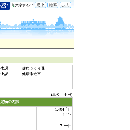
要求課
健康づくり課
計上課
健康推進室
(単位 千円)
査定額の内訳
1,404千円
1,404
71千円