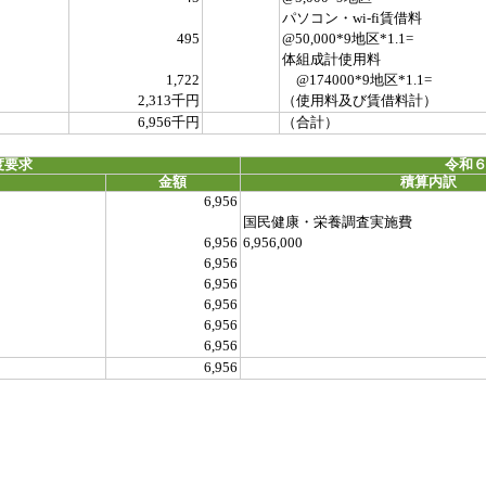
パソコン・wi-fi賃借料
495
@50,000*9地区*1.1=
体組成計使用料
1,722
@174000*9地区*1.1=
2,313千円
（使用料及び賃借料計）
6,956千円
（合計）
度要求
令和６
金額
積算内訳
6,956
国民健康・栄養調査実施費
6,956
6,956,000
6,956
6,956
6,956
6,956
6,956
6,956