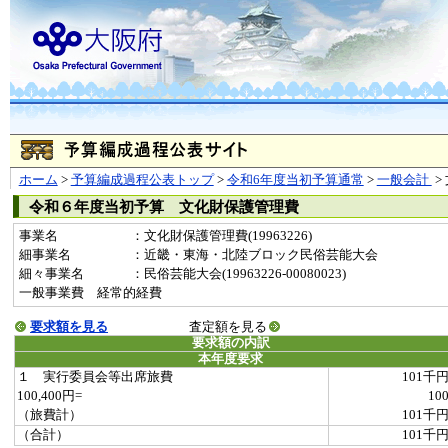
ホーム
>
予算編成過程公表トップ
>
令和6年度当初予算通常
>
一般会計
>
令和６年度当初予算 文化財保護管理費
事業名
：文化財保護管理費(19963226)
細事業名
：近畿・東海・北陸ブロック民俗芸能大会
細々事業名
：民俗芸能大会(19963226-00080023)
一般事業費 経常的経費
要求額を見る
査定額を見る
要求額の内訳
本年度要求
１ 実行委員会等出席旅費
101千
100,400円=
10
（旅費計）
101千
（合計）
101千