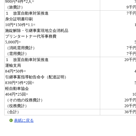
900円*4件*2人=
（旅費計）
9千
１ 放置自動車対策推進
7千
身分証明書印刷
10円*150件*1.1=
施錠解除・引継事案現地立会消耗品
プリンタートナー代等事務費
5,000円=
（消耗需用費計）
7千
（需用費計）
7千
１ 放置自動車対策推進
20千
運輸支局
84円*50件=
引継事案指導勧告命令（配達証明）
839円*3件*2回=
軽自動車協会
404円*25回=
1
（その他の役務費計）
20千
（役務費計）
20千
（合計）
36千
表紙に戻る