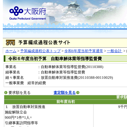
ホーム
>
予算編成過程公表トップ
>
令和6年度当初予算通常
>
一般会計
>
令和６年度当初予算 自動車解体業等指導監督費
事業名
：自動車解体業等指導監督費(20110388)
細事業名
：自動車解体業等指導監督費
細々事業名
：放置自動車対策推進費(20110388-00110029)
一般事業費 経常的経費
要求額を見る
査定額を見る
要求
前年度当初
１ 放置自動車対策推進
9千
施錠解除立会
900円*1件*1人=
引継事案訪問指導等