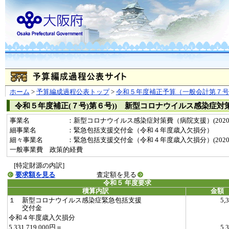
ホーム
>
予算編成過程公表トップ
>
令和５年度補正予算（一般会計第７号
令和５年度補正(７号)第６号)) 新型コロナウイルス感染症対
事業名
：新型コロナウイルス感染症対策費（病院支援）(20200
細事業名
：緊急包括支援交付金（令和４年度歳入欠損分）
細々事業名
：緊急包括支援交付金（令和４年度歳入欠損分）(20200309
一般事業費 政策的経費
[特定財源の内訳]
要求額を見る
査定額を見る
令和５ 年度要求
積算内訳
金額
１ 新型コロナウイルス感染症緊急包括支援
5,
交付金
令和４年度歳入欠損分
5,331,719,000円＝
5,