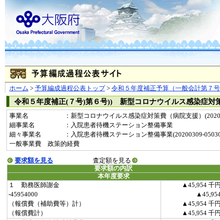
ホーム
>
予算編成過程公表トップ
>
令和５年度補正予算（一般会計第７号
令和５年度補正(７号)第６号)) 新型コロナウイルス感染症対
事業名
：新型コロナウイルス感染症対策費（病院支援）(20200
細事業名
：入院患者待機ステーション整備事業
細々事業名
：入院患者待機ステーション整備事業(20200309-050308
一般事業費 政策的経費
要求額を見る
査定額を見る
要求額の内訳
本年度要求
１ 勤務医師謝金
▲45,954 千
-45954000
▲45,95
（報償費（補助費等）計）
▲45,954 千
（報償費計）
▲45,954 千