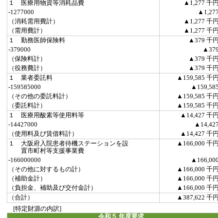
１ 医療用物資等消耗品費
▲1,277 千
-1277000
▲1,27
（消耗需用費計）
▲1,277 千
（需用費計）
▲1,277 千
１ 勤務医師保険料
▲379 千
-379000
▲37
（保険料計）
▲379 千
（役務費計）
▲379 千
１ 業者委託料
▲159,585 千
-159585000
▲159,58
（その他の委託料計）
▲159,585 千
（委託料計）
▲159,585 千
１ 医療用酸素等使用料等
▲14,427 千
-14427000
▲14,42
（使用料及び賃借料計）
▲14,427 千
１ 大阪府入院患者待機ステーションを設
▲166,000 千
置市町村等支援事業費
-166000000
▲166,00
（その他に対するもの計）
▲166,000 千
（補助金計）
▲166,000 千
（負担金、補助及び交付金計）
▲166,000 千
（合計）
▲387,622 千
[特定財源の内訳]
令和５ 年度要求