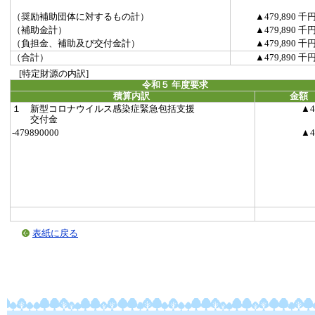
（奨励補助団体に対するもの計）
▲479,890 千
（補助金計）
▲479,890 千
（負担金、補助及び交付金計）
▲479,890 千
（合計）
▲479,890 千
[特定財源の内訳]
令和５ 年度要求
積算内訳
金額
１ 新型コロナウイルス感染症緊急包括支援
▲4
交付金
-479890000
▲4
表紙に戻る