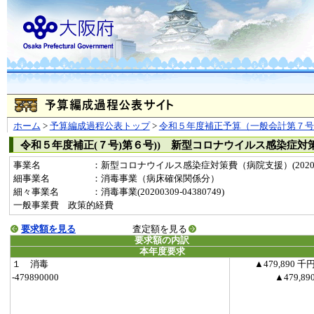
ホーム
>
予算編成過程公表トップ
>
令和５年度補正予算（一般会計第７号
令和５年度補正(７号)第６号)) 新型コロナウイルス感染症対
事業名
：新型コロナウイルス感染症対策費（病院支援）(20200
細事業名
：消毒事業（病床確保関係分）
細々事業名
：消毒事業(20200309-04380749)
一般事業費 政策的経費
要求額を見る
査定額を見る
要求額の内訳
本年度要求
１ 消毒
▲479,890 千
-479890000
▲479,89