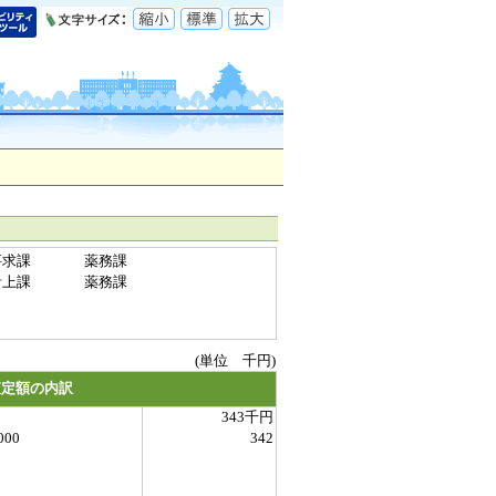
要求課
薬務課
計上課
薬務課
(単位 千円)
査定額の内訳
343千円
000
342