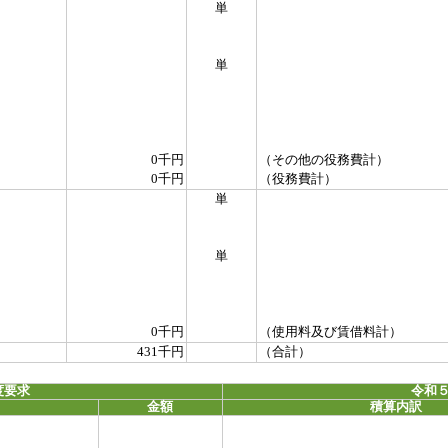
単
単
0千円
（その他の役務費計）
0千円
（役務費計）
単
単
0千円
（使用料及び賃借料計）
431千円
（合計）
度要求
令和５
金額
積算内訳