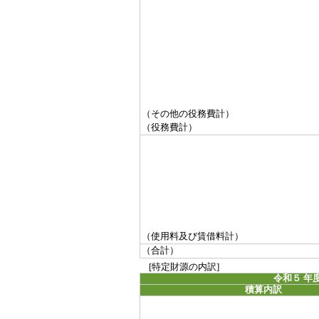
（その他の役務費計）
（役務費計）
（使用料及び賃借料計）
（合計）
[特定財源の内訳]
令和５ 年
積算内訳