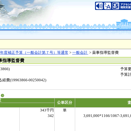
年度補正予算（一般会計第７号）等通常
>
一般会計
> 薬事指導監督費
薬事指導監督費
866)
予算
予算
19963866-00250042)
る
訳
公単区分
343千円
単
342
3,691,000*1166/1067-3,691,