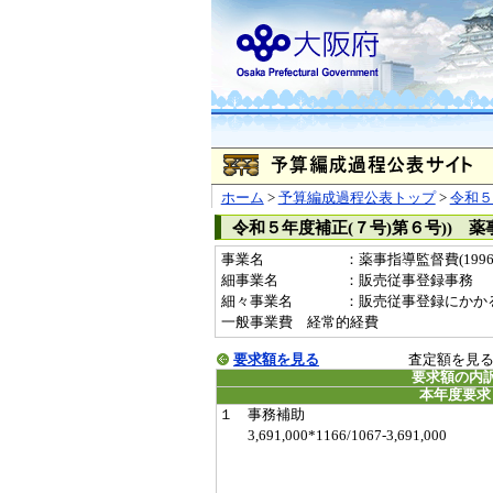
ホーム
>
予算編成過程公表トップ
>
令和５
令和５年度補正(７号)第６号)) 
事業名
：薬事指導監督費(19963
細事業名
：販売従事登録事務
細々事業名
：販売従事登録にかかる経費(
一般事業費 経常的経費
要求額を見る
査定額を見
要求額の内
本年度要求
１ 事務補助
3,691,000*1166/1067-3,691,000