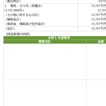
（委託料計）
0千
１ 電気・ガス代（高騰分）
15,707千
15,707,000円＝
15,70
（その他に対するもの計）
15,707千
（補助金計）
15,707千
（負担金、補助及び交付金計）
15,707千
（合計）
15,707千
[特定財源の内訳]
令和５ 年度要求
積算内訳
金額