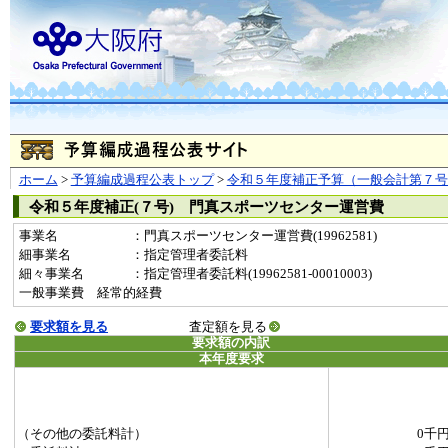
ホーム
>
予算編成過程公表トップ
>
令和５年度補正予算（一般会計第７号
令和５年度補正(７号) 門真スポーツセンター運営費
事業名
：門真スポーツセンター運営費(19962581)
細事業名
：指定管理者委託料
細々事業名
：指定管理者委託料(19962581-00010003)
一般事業費 経常的経費
要求額を見る
査定額を見る
要求額の内訳
本年度要求
（その他の委託料計）
0千