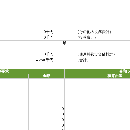
0千円
（その他の役務費計）
0千円
（役務費計）
単
0千円
（使用料及び賃借料計）
▲250 千円
（合計）
度要求
令和５
金額
積算内訳
0
0
0
0