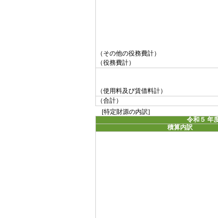
（その他の役務費計）
（役務費計）
（使用料及び賃借料計）
（合計）
[特定財源の内訳]
令和５ 年
積算内訳