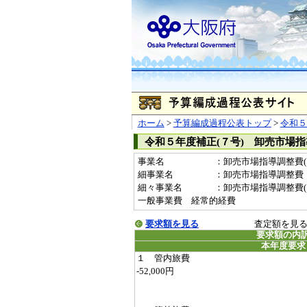
ホーム
>
予算編成過程公表トップ
>
令和５
令和５年度補正(７号) 卸売市場
事業名
：卸売市場指導調整費(19
細事業名
：卸売市場指導調整費
細々事業名
：卸売市場指導調整費(1996
一般事業費 経常的経費
要求額を見る
査定額を見
要求額の内
本年度要求
１ 管内旅費
-52,000円