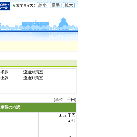
要求課
流通対策室
計上課
流通対策室
(単位 千円)
査定額の内訳
▲52 千円
▲52