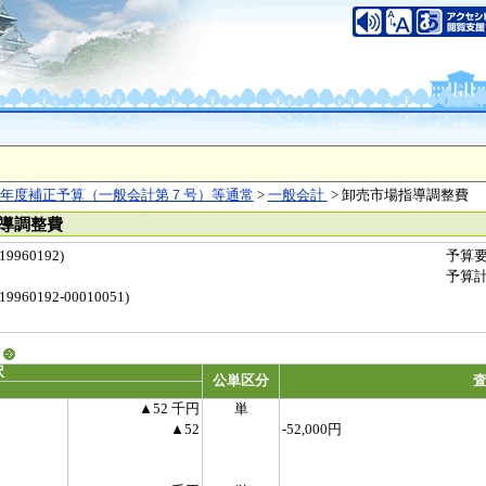
年度補正予算（一般会計第７号）等通常
>
一般会計
> 卸売市場指導調整費
指導調整費
960192)
予算
予算
0192-00010051)
る
訳
公単区分
▲52 千円
単
▲52
-52,000円