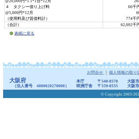
@20,000円*1.1*1台*12月
26
４ タクシー借り上げ料
60千
@5,000円*12月
6
（使用料及び賃借料計）
774千
（合計）
62,092千
表紙に戻る
お問合せ
個人情報の取り
大阪府
本庁
〒540-8570
大阪市
（法人番号 4000020270008）
咲洲庁舎
〒559-8555
大阪市
© Copyright 2003-2026