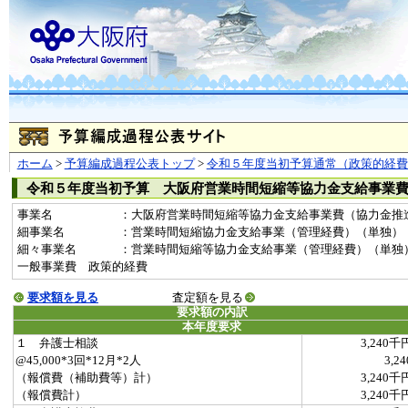
ホーム
>
予算編成過程公表トップ
>
令和５年度当初予算通常（政策的経費
令和５年度当初予算 大阪府営業時間短縮等協力金支給事業
事業名
：大阪府営業時間短縮等協力金支給事業費（協力金推進室分）
細事業名
：営業時間短縮協力金支給事業（管理経費）（単独）
細々事業名
：営業時間短縮等協力金支給事業（管理経費）（単独）(20210
一般事業費 政策的経費
要求額を見る
査定額を見る
要求額の内訳
本年度要求
１ 弁護士相談
3,240千
@45,000*3回*12月*2人
3,24
（報償費（補助費等）計）
3,240千
（報償費計）
3,240千