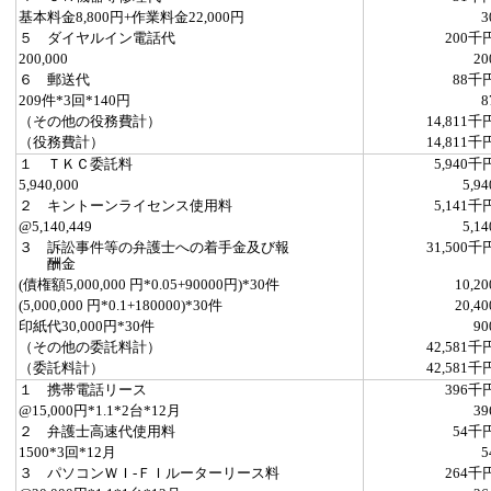
基本料金8,800円+作業料金22,000円
3
５ ダイヤルイン電話代
200千
200,000
20
６ 郵送代
88千
209件*3回*140円
8
（その他の役務費計）
14,811千
（役務費計）
14,811千
１ ＴＫＣ委託料
5,940千
5,940,000
5,94
２ キントーンライセンス使用料
5,141千
@5,140,449
5,14
３ 訴訟事件等の弁護士への着手金及び報
31,500千
酬金
(債権額5,000,000 円*0.05+90000円)*30件
10,20
(5,000,000 円*0.1+180000)*30件
20,40
印紙代30,000円*30件
90
（その他の委託料計）
42,581千
（委託料計）
42,581千
１ 携帯電話リース
396千
@15,000円*1.1*2台*12月
39
２ 弁護士高速代使用料
54千
1500*3回*12月
5
３ パソコンＷＩ‐ＦＩルーターリース料
264千