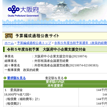
ホーム
>
予算編成過程公表トップ
>
令和５年度当初予算通常（政策的経費
令和５年度当初予算 大阪府中小企業支援交付金
事業名
：大阪府中小企業支援交付金(20210074)
細事業名
：外部有識者会議運営経費
細々事業名
：外部有識者会議運営経費(20210074-02100383)
一般事業費 政策的経費
要求額を見る
査定額を見る
要求額の内訳
本年度要求
１ 委員謝金
144千
18,000円*4名*2回=
14
（報償費（補助費等）計）
144千
（報償費計）
144千