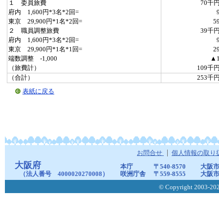
１ 委員旅費
70千
府内 1,600円*3名*2回=
東京 29,900円*1名*2回=
5
２ 職員調整旅費
39千
府内 1,600円*3名*2回=
東京 29,900円*1名*1回=
2
端数調整 -1,000
▲
（旅費計）
109千
（合計）
253千
表紙に戻る
お問合せ
個人情報の取り
大阪府
本庁
〒540-8570
大阪市
（法人番号 4000020270008）
咲洲庁舎
〒559-8555
大阪市
© Copyright 2003-2026