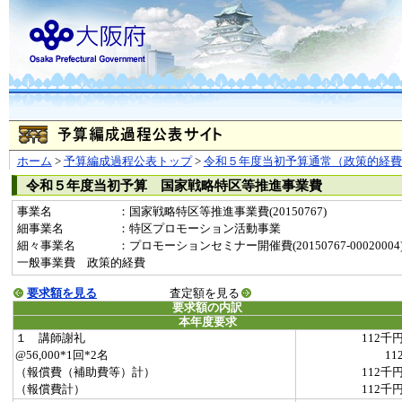
ホーム
>
予算編成過程公表トップ
>
令和５年度当初予算通常（政策的経費
令和５年度当初予算 国家戦略特区等推進事業費
事業名
：国家戦略特区等推進事業費(20150767)
細事業名
：特区プロモーション活動事業
細々事業名
：プロモーションセミナー開催費(20150767-00020004
一般事業費 政策的経費
要求額を見る
査定額を見る
要求額の内訳
本年度要求
１ 講師謝礼
112千
@56,000*1回*2名
11
（報償費（補助費等）計）
112千
（報償費計）
112千