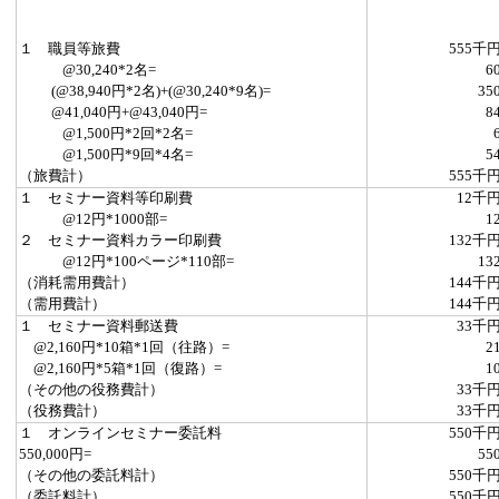
１ 職員等旅費
555千
@30,240*2名=
6
(@38,940円*2名)+(@30,240*9名)=
35
@41,040円+@43,040円=
8
@1,500円*2回*2名=
@1,500円*9回*4名=
5
（旅費計）
555千
１ セミナー資料等印刷費
12千
@12円*1000部=
1
２ セミナー資料カラー印刷費
132千
@12円*100ページ*110部=
13
（消耗需用費計）
144千
（需用費計）
144千
１ セミナー資料郵送費
33千
@2,160円*10箱*1回（往路）=
2
@2,160円*5箱*1回（復路）=
1
（その他の役務費計）
33千
（役務費計）
33千
１ オンラインセミナー委託料
550千
550,000円=
55
（その他の委託料計）
550千
（委託料計）
550千