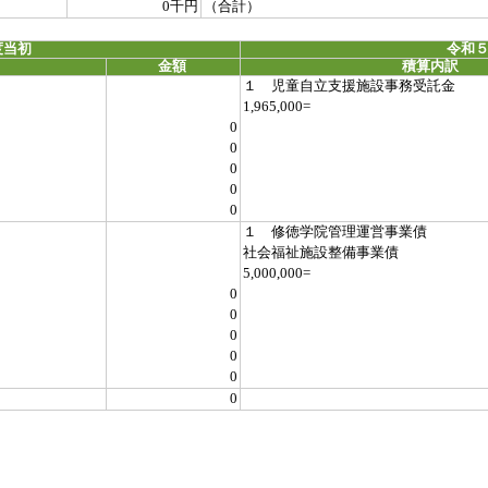
0千円
（合計）
度当初
令和５
金額
積算内訳
１ 児童自立支援施設事務受託金
1,965,000=
0
0
0
0
0
１ 修徳学院管理運営事業債
社会福祉施設整備事業債
5,000,000=
0
0
0
0
0
0