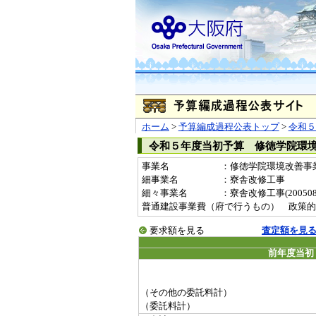
ホーム
>
予算編成過程公表トップ
>
令和５
令和５年度当初予算 修徳学院環
事業名
：修徳学院環境改善事業費(
細事業名
：寮舎改修工事
細々事業名
：寮舎改修工事(20050854
普通建設事業費（府で行うもの） 政策的
要求額を見る
査定額を見
前年度当初
（その他の委託料計）
（委託料計）