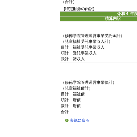
（合計）
[特定財源の内訳]
令和４ 年
積算内訳
（修徳学院管理運営事業受託金計）
（児童福祉受託事業収入計）
目計 福祉受託事業収入
項計 受託事業収入
款計 諸収入
（修徳学院管理運営事業債計）
（児童福祉債計）
目計 福祉債
項計 府債
款計 府債
合計
表紙に戻る