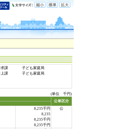
要求課
子ども家庭局
計上課
子ども家庭局
(単位 千円)
公単区分
8,235千円
公
8,235
8,235千円
8,235千円