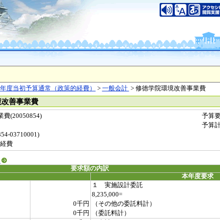
年度当初予算通常（政策的経費）
>
一般会計
> 修徳学院環境改善事業費
境改善事業費
20050854)
予算
予算
-03710001)
経費
る
要求額の内訳
本年度要求
１ 実施設計委託
8,235,000=
0千円
（その他の委託料計）
0千円
（委託料計）