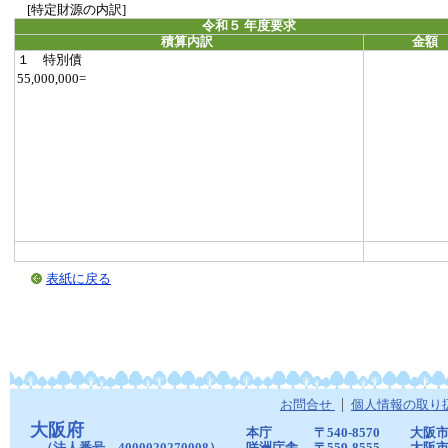
[特定財源の内訳]
令和５ 年度要求
積算内訳
金額
１ 特別債
55,000,000=
表紙に戻る
お問合せ
個人情報の取り
大阪府
本庁
〒540-8570
大阪市
（法人番号 4000020270008）
咲洲庁舎
〒559-8555
大阪市