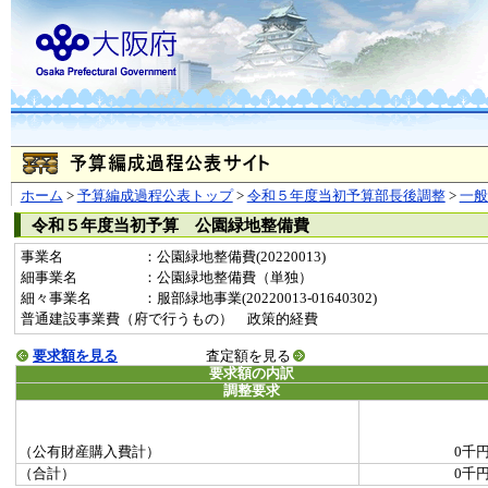
ホーム
>
予算編成過程公表トップ
>
令和５年度当初予算部長後調整
>
一
令和５年度当初予算 公園緑地整備費
事業名
：公園緑地整備費(20220013)
細事業名
：公園緑地整備費（単独）
細々事業名
：服部緑地事業(20220013-01640302)
普通建設事業費（府で行うもの） 政策的経費
要求額を見る
査定額を見る
要求額の内訳
調整要求
（公有財産購入費計）
0千
（合計）
0千