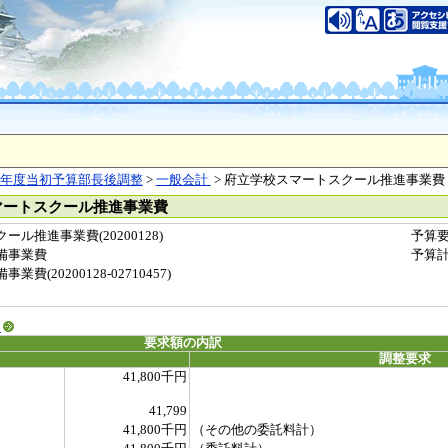
年度当初予算部長後調整
>
一般会計
> 府立学校スマートスクール推進事業費
マートスクール推進事業費
ル推進事業費(20200128)
予算
備事業費
予算
(20200128-02710457)
る
要求額の内訳
調整要求
41,800千円
41,799
41,800千円
（その他の委託料計）