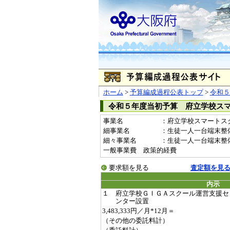
ホーム
>
予算編成過程公表トップ
>
令和５
令和５年度当初予算 府立学校ス
事業名
：府立学校スマートスクー
細事業名
：生徒一人一台端末整
細々事業名
：生徒一人一台端末整備事業費
一般事業費 政策的経費
要求額を見る
査定額を見
内示
１ 府立学校ＧＩＧＡスクール運営支援セ
ンター設置
3,483,333円／月*12月＝
（その他の委託料計）