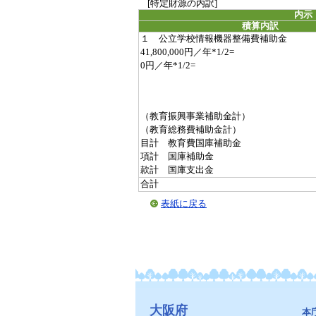
[特定財源の内訳]
内示
積算内訳
１ 公立学校情報機器整備費補助金
41,800,000円／年*1/2=
0円／年*1/2=
（教育振興事業補助金計）
（教育総務費補助金計）
目計 教育費国庫補助金
項計 国庫補助金
款計 国庫支出金
合計
表紙に戻る
大阪府
本