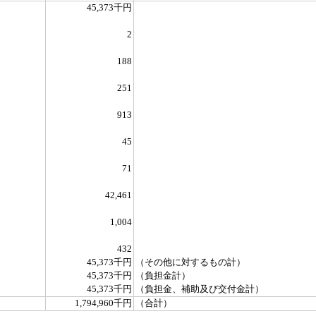
45,373千円
2
188
251
913
45
71
42,461
1,004
432
45,373千円
（その他に対するもの計）
45,373千円
（負担金計）
45,373千円
（負担金、補助及び交付金計）
1,794,960千円
（合計）