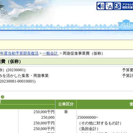
年度当初予算部長復活
>
一般会計
> 周遊促進事業費（仮称）
業費（仮称）
20230081)
予算
みを活かした集客・周遊事業
予算
0081-00010001)
る
訳
公単区分
250,000千円
単
250,000
250000000=
250,000千円
（その他に対するもの計）
250,000千円
（負担金計）