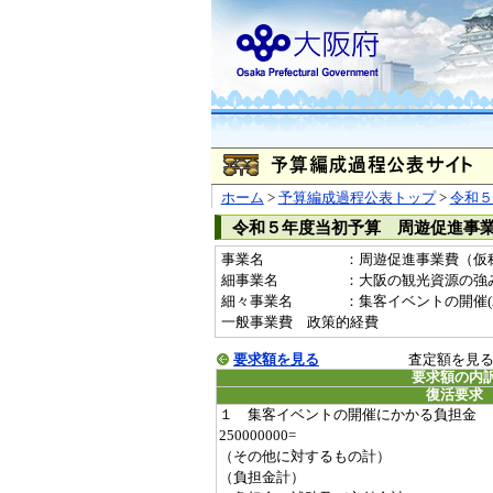
ホーム
>
予算編成過程公表トップ
>
令和５
令和５年度当初予算 周遊促進事
事業名
：周遊促進事業費（仮称）(
細事業名
：大阪の観光資源の強
細々事業名
：集客イベントの開催(2023
一般事業費 政策的経費
要求額を見る
査定額を見
要求額の内
復活要求
１ 集客イベントの開催にかかる負担金
250000000=
（その他に対するもの計）
（負担金計）