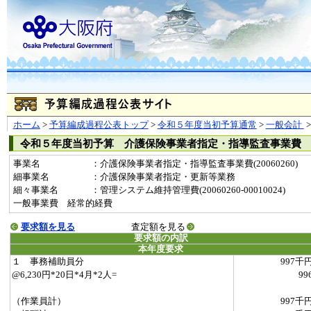
ホーム
>
予算編成過程公表トップ
>
令和５年度当初予算通常
>
一般会計
令和５年度当初予算 介護保険事業者指定・指導監査事業費
事業名
：介護保険事業者指定・指導監査事業費(20060260)
細事業名
：介護保険事業者指定・更新等業務
細々事業名
：管理システム維持管理費(20060260-00010024)
一般事業費 経常的経費
要求額を見る
査定額を見る
要求額の内訳
本年度要求
１ 事務補助員分
997千
@6,230円*20日*4月*2人=
99
（作業員計）
997千