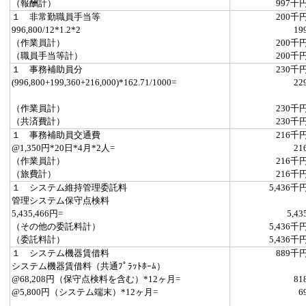
（報酬計）
997千
１ 非常勤職員手当等
200千
996,800/12*1.2*2
19
（作業員計）
200千
（職員手当等計）
200千
１ 事務補助員分
230千
(996,800+199,360+216,000)*162.71/1000=
22
（作業員計）
230千
（共済費計）
230千
１ 事務補助員交通費
216千
@1,350円*20日*4月*2人=
21
（作業員計）
216千
（旅費計）
216千
１ システム維持管理委託料
5,436千
管理システム保守点検料
5,435,466円=
5,43
（その他の委託料計）
5,436千
（委託料計）
5,436千
１ システム機器賃借料
889千
システム機器賃借料（共通ﾌﾟﾗｯﾄﾎｰﾑ）
@68,208円（保守点検料を含む）*12ヶ月=
81
@5,800円（システム端末）*12ヶ月=
6