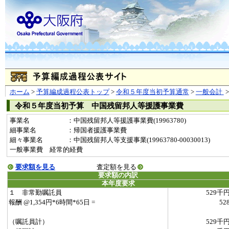
ホーム
>
予算編成過程公表トップ
>
令和５年度当初予算通常
>
一般会計
令和５年度当初予算 中国残留邦人等援護事業費
事業名
：中国残留邦人等援護事業費(19963780)
細事業名
：帰国者援護事業費
細々事業名
：中国残留邦人等支援事業(19963780-00030013)
一般事業費 経常的経費
要求額を見る
査定額を見る
要求額の内訳
本年度要求
１ 非常勤嘱託員
529千
報酬 @1,354円*6時間*65日 =
52
（嘱託員計）
529千