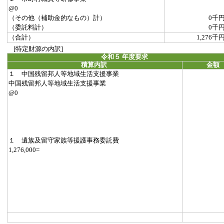
@0
（その他（補助金的なもの）計）
0千
（委託料計）
0千
（合計）
1,276千
[特定財源の内訳]
令和５ 年度要求
積算内訳
金額
１ 中国残留邦人等地域生活支援事業
中国残留邦人等地域生活支援事業
@0
１ 遺族及留守家族等援護事務委託費
1,276,000=