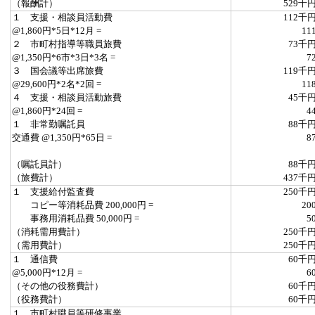
（報酬計）
529千
１ 支援・相談員活動費
112千
@1,860円*5日*12月 =
11
２ 市町村指導等職員旅費
73千
@1,350円*6市*3日*3名 =
7
３ 国会議等出席旅費
119千
@29,600円*2名*2回 =
11
４ 支援・相談員活動旅費
45千
@1,860円*24回 =
4
１ 非常勤嘱託員
88千
交通費 @1,350円*65日 =
8
（嘱託員計）
88千
（旅費計）
437千
１ 支援給付監査費
250千
コピー等消耗品費 200,000円 =
20
事務用消耗品費 50,000円 =
5
（消耗需用費計）
250千
（需用費計）
250千
１ 通信費
60千
@5,000円*12月 =
6
（その他の役務費計）
60千
（役務費計）
60千
１ 市町村職員等研修事業