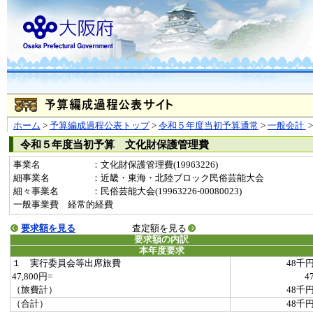
ホーム
>
予算編成過程公表トップ
>
令和５年度当初予算通常
>
一般会計
令和５年度当初予算 文化財保護管理費
事業名
：文化財保護管理費(19963226)
細事業名
：近畿・東海・北陸ブロック民俗芸能大会
細々事業名
：民俗芸能大会(19963226-00080023)
一般事業費 経常的経費
要求額を見る
査定額を見る
要求額の内訳
本年度要求
１ 実行委員会等出席旅費
48千
47,800円=
4
（旅費計）
48千
（合計）
48千