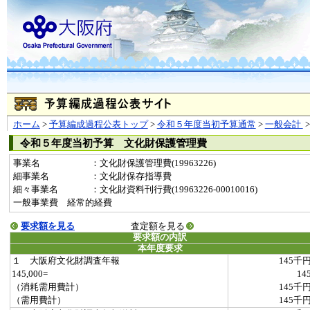
ホーム
>
予算編成過程公表トップ
>
令和５年度当初予算通常
>
一般会計
令和５年度当初予算 文化財保護管理費
事業名
：文化財保護管理費(19963226)
細事業名
：文化財保存指導費
細々事業名
：文化財資料刊行費(19963226-00010016)
一般事業費 経常的経費
要求額を見る
査定額を見る
要求額の内訳
本年度要求
１ 大阪府文化財調査年報
145千
145,000=
14
（消耗需用費計）
145千
（需用費計）
145千