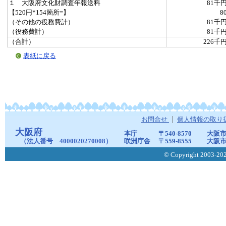
１ 大阪府文化財調査年報送料
81千
【520円*154箇所=】
8
（その他の役務費計）
81千
（役務費計）
81千
（合計）
226千
表紙に戻る
お問合せ
個人情報の取り
大阪府
本庁
〒540-8570
大阪市
（法人番号 4000020270008）
咲洲庁舎
〒559-8555
大阪市
© Copyright 2003-2026