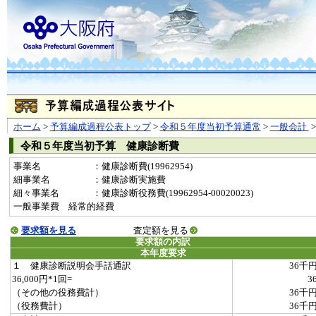
ホーム
>
予算編成過程公表トップ
>
令和５年度当初予算通常
>
一般会計
令和５年度当初予算 健康診断費
事業名
：健康診断費(19962954)
細事業名
：健康診断実施費
細々事業名
：健康診断役務費(19962954-00020023)
一般事業費 経常的経費
要求額を見る
査定額を見る
要求額の内訳
本年度要求
１ 健康診断説明会手話通訳
36千
36,000円*1回=
3
（その他の役務費計）
36千
（役務費計）
36千