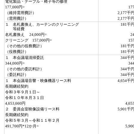
電化製品・テーブル・椅子等の修理
177,000円=
17
（維持需用費計）
2,177千
（需用費計）
2,177千
１ 名札書換え、カーテンのクリーニング
181千
等経費
名札書換え 24,000円=
2
クリーニング 157,000円=
15
（その他の役務費計）
181千
（役務費計）
181千
１ 本会議場清掃委託
344千
344,000円=
34
（その他の委託料計）
344千
（委託料計）
344千
１ 本会議場音響・映像機器リース料
4,654千
長期継続契約
令和３年９月１日～
令和１０年８月３１日
4,653,660円
4,65
２ 委員会室映像設備リース料
5,901千
長期継続契約
令和５年３月～令和１１年２月
491,700円*12か月=
5,90