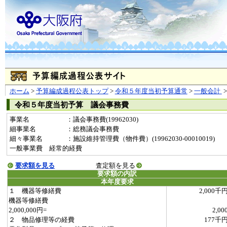
ホーム
>
予算編成過程公表トップ
>
令和５年度当初予算通常
>
一般会計
令和５年度当初予算 議会事務費
事業名
：議会事務費(19962030)
細事業名
：総務議会事務費
細々事業名
：施設維持管理費（物件費）(19962030-00010019)
一般事業費 経常的経費
要求額を見る
査定額を見る
要求額の内訳
本年度要求
１ 機器等修繕費
2,000千
機器等修繕費
2,000,000円=
2,00
２ 物品修理等の経費
177千