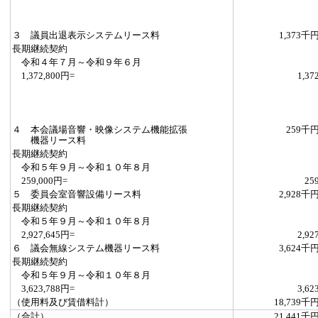
３ 議員出退表示システムリース料
1,373千
長期継続契約
令和４年７月～令和９年６月
1,372,800円=
1,37
４ 本会議場音響・映像システム機能拡張
259千
機器リース料
長期継続契約
令和５年９月～令和１０年８月
259,000円=
25
５ 委員会室音響設備リース料
2,928千
長期継続契約
令和５年９月～令和１０年８月
2,927,645円=
2,92
６ 議会無線システム機器リース料
3,624千
長期継続契約
令和５年９月～令和１０年８月
3,623,788円=
3,62
（使用料及び賃借料計）
18,739千
（合計）
21,441千