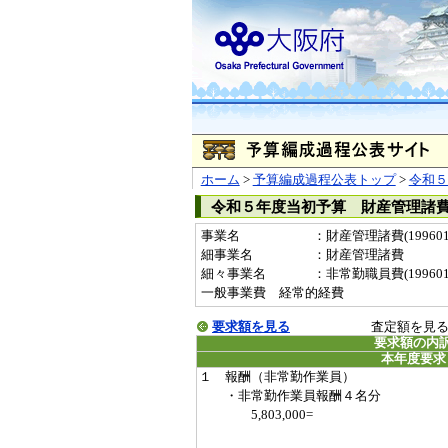
ホーム
>
予算編成過程公表トップ
>
令和５
令和５年度当初予算 財産管理諸
事業名
：財産管理諸費(199601
細事業名
：財産管理諸費
細々事業名
：非常勤職員費(19960124
一般事業費 経常的経費
要求額を見る
査定額を見
要求額の内
本年度要求
１ 報酬（非常勤作業員）
・非常勤作業員報酬４名分
5,803,000=