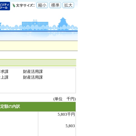
要求課
財産活用課
計上課
財産活用課
(単位 千円)
査定額の内訳
5,803千円
5,803