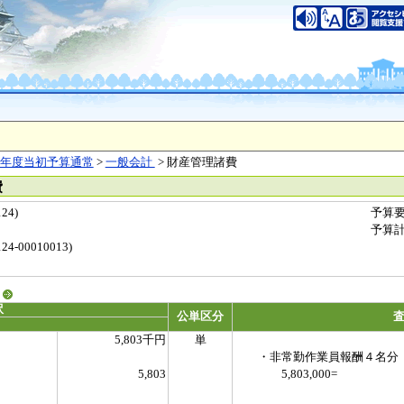
年度当初予算通常
>
一般会計
> 財産管理諸費
費
24)
予算
予算
-00010013)
る
訳
公単区分
5,803千円
単
・非常勤作業員報酬４名分
5,803
5,803,000=