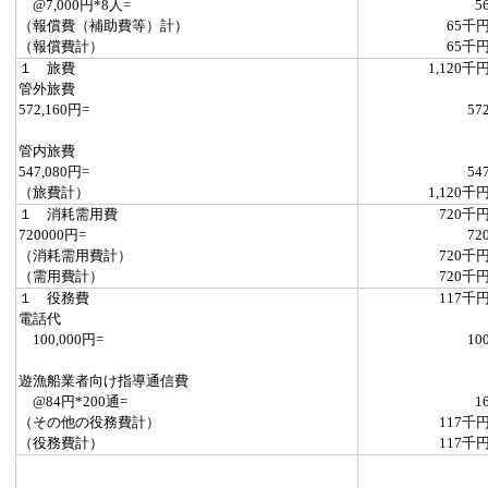
@7,000円*8人=
5
（報償費（補助費等）計）
65千
（報償費計）
65千
１ 旅費
1,120千
管外旅費
572,160円=
57
管内旅費
547,080円=
54
（旅費計）
1,120千
１ 消耗需用費
720千
720000円=
72
（消耗需用費計）
720千
（需用費計）
720千
１ 役務費
117千
電話代
100,000円=
10
遊漁船業者向け指導通信費
@84円*200通=
1
（その他の役務費計）
117千
（役務費計）
117千