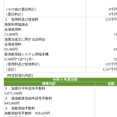
（その他の委託料計）
0千
（委託料計）
0千
１ 使用料及び賃借料
125千
海面利用協議会
会場使用料
11,000円
1
漁業法改正に関する説明会
会場使用料
61,400円
6
新漁船登録システム用端末機
4,348円*1台*12月=
5
（使用料及び賃借料計）
125千
（合計）
2,147千
[特定財源の内訳]
令和４ 年度当初
積算内訳
金額
１ 漁業許可申請等手数料
3,075,100円
２ 遊漁船業登録申請等手数料
845,000円
３ 漁船登録手数料
漁船登録等手数料 929,420円