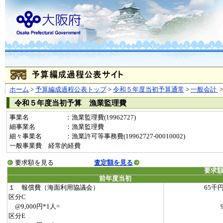
ホーム
>
予算編成過程公表トップ
>
令和５年度当初予算通常
>
一般会計
令和５年度当初予算 漁業監理費
事業名
：漁業監理費(19962727)
細事業名
：漁業監理費
細々事業名
：漁業許可等事務費(19962727-00010002)
一般事業費 経常的経費
要求額を見る
査定額を見る
要求
前年度当初
１ 報償費（海面利用協議会）
65千
区分C
@9,000円*1人=
区分E