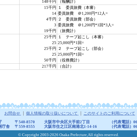
148千円
（報酬計）
15千円
１ 委員旅費（本審）
14
委員旅費 ＠1,200円*12人=
4千円
２ 委員旅費（部会）
3
委員旅費 ＠1,200円*1回*3人=
19千円
（旅費計）
25千円
１ テープ起こし（本審）
25
25,000円*1回=
25千円
２ テープ起こし（部会）
25
25,000円*1回=
50千円
（役務費計）
217千円
（合計）
お問合せ
個人情報の取り扱いについて
このサイトのご利用について
庁
〒540-8570
大阪市中央区大手前2丁目
（代表電話）06-6
洲庁舎
〒559-8555
大阪市住之江区南港北1-14-16
（代表電話）06-6
© Copyright 2003-2026 Osaka Prefecture,All rights reserved.