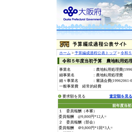
ホーム
>
予算編成過程公表トップ
>
令和５
令和５年度当初予算 農地転用処
事業名
：農地転用処理費(19962
細事業名
：農地転用処理費
細々事業名
：審議会費(19962061-00
一般事業費 経常的経費
要求額を見る
査定額を見
前年度当初
１ 委員報酬（本審）
委員報酬 @9,800円*12人=
２ 委員報酬（部会）
委員報酬 ＠9,800円*1回*3人=