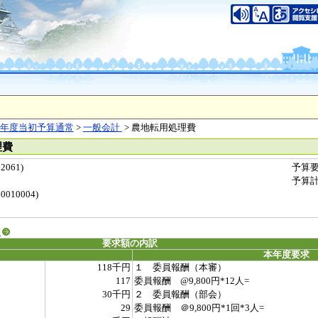
年度当初予算通常
>
一般会計
> 農地転用処理費
理費
061)
予算
予算
010004)
る
要求額の内訳
本年度要求
118千円
１ 委員報酬（本審）
117
委員報酬 @9,800円*12人=
30千円
２ 委員報酬（部会）
29
委員報酬 ＠9,800円*1回*3人=