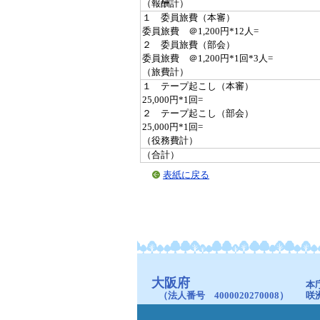
（報酬計）
１ 委員旅費（本審）
委員旅費 ＠1,200円*12人=
２ 委員旅費（部会）
委員旅費 ＠1,200円*1回*3人=
（旅費計）
１ テープ起こし（本審）
25,000円*1回=
２ テープ起こし（部会）
25,000円*1回=
（役務費計）
（合計）
表紙に戻る
大阪府
本
（法人番号 4000020270008）
咲