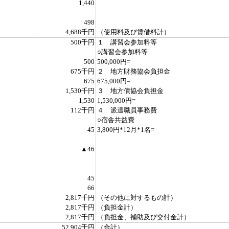
1,440
498
4,688千円
（使用料及び賃借料計）
500千円
１ 講習会参加料等
○講習会参加料等
500
500,000円=
675千円
２ 地方財務協会負担金
675
675,000円=
1,530千円
３ 地方債協会負担金
1,530
1,530,000円=
112千円
４ 派遣職員事務費
○宿舎共益費
45
3,800円*12月*1名=
▲46
45
66
2,817千円
（その他に対するもの計）
2,817千円
（負担金計）
2,817千円
（負担金、補助及び交付金計）
52,904千円
（合計）