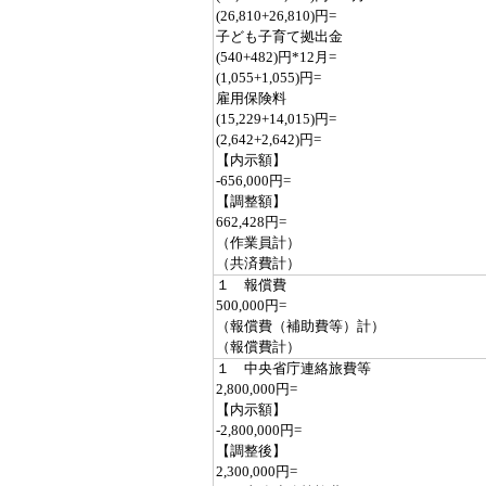
(26,810+26,810)円=
子ども子育て拠出金
(540+482)円*12月=
(1,055+1,055)円=
雇用保険料
(15,229+14,015)円=
(2,642+2,642)円=
【内示額】
-656,000円=
【調整額】
662,428円=
（作業員計）
（共済費計）
１ 報償費
500,000円=
（報償費（補助費等）計）
（報償費計）
１ 中央省庁連絡旅費等
2,800,000円=
【内示額】
-2,800,000円=
【調整後】
2,300,000円=