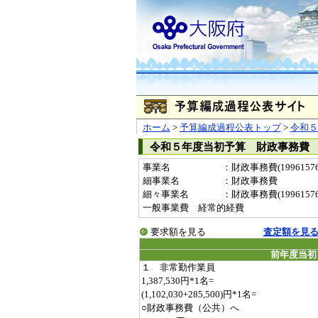
ホーム
>
予算編成過程公表トップ
>
令和５
令和５年度当初予算 財政事務費
事業名
：財政事務費(19961576
細事業名
：財政事務費
細々事業名
：財政事務費(19961576-
一般事業費 経常的経費
要求額を見る
査定額を見
前年度当初
１ 非常勤作業員
1,387,530円*1名=
(1,102,030+285,500)円*1名=
○財政事務費（公共）へ