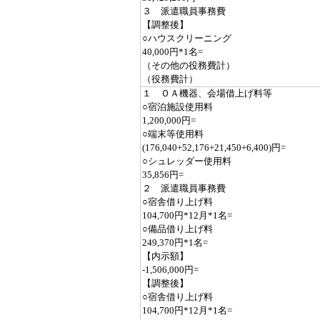
３ 派遣職員事務費
【調整後】
○ハウスクリーニング
40,000円*1名=
（その他の役務費計）
（役務費計）
１ ＯＡ機器、会場借上げ料等
○宿泊施設使用料
1,200,000円=
○端末等使用料
(176,040+52,176+21,450+6,400)円=
○シュレッダー使用料
35,856円=
２ 派遣職員事務費
○宿舎借り上げ料
104,700円*12月*1名=
○備品借り上げ料
249,370円*1名=
【内示額】
-1,506,000円=
【調整後】
○宿舎借り上げ料
104,700円*12月*1名=