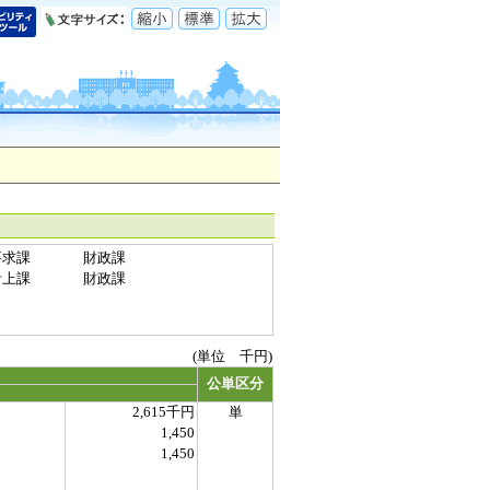
要求課
財政課
計上課
財政課
(単位 千円)
公単区分
2,615千円
単
1,450
1,450