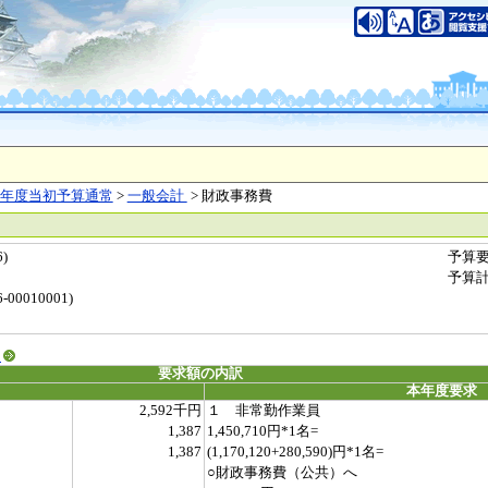
年度当初予算通常
>
一般会計
> 財政事務費
)
予算
予算
00010001)
る
要求額の内訳
本年度要求
2,592千円
１ 非常勤作業員
1,387
1,450,710円*1名=
1,387
(1,170,120+280,590)円*1名=
○財政事務費（公共）へ