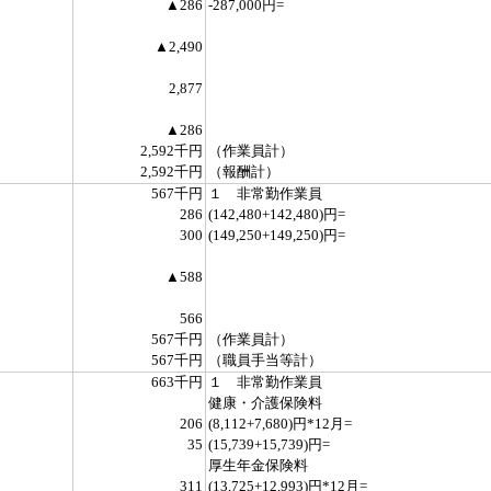
▲286
-287,000円=
▲2,490
2,877
▲286
2,592千円
（作業員計）
2,592千円
（報酬計）
567千円
１ 非常勤作業員
286
(142,480+142,480)円=
300
(149,250+149,250)円=
▲588
566
567千円
（作業員計）
567千円
（職員手当等計）
663千円
１ 非常勤作業員
健康・介護保険料
206
(8,112+7,680)円*12月=
35
(15,739+15,739)円=
厚生年金保険料
311
(13,725+12,993)円*12月=