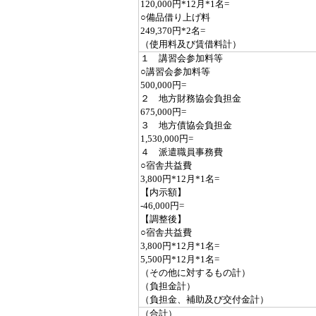
120,000円*12月*1名=
○備品借り上げ料
249,370円*2名=
（使用料及び賃借料計）
１ 講習会参加料等
○講習会参加料等
500,000円=
２ 地方財務協会負担金
675,000円=
３ 地方債協会負担金
1,530,000円=
４ 派遣職員事務費
○宿舎共益費
3,800円*12月*1名=
【内示額】
-46,000円=
【調整後】
○宿舎共益費
3,800円*12月*1名=
5,500円*12月*1名=
（その他に対するもの計）
（負担金計）
（負担金、補助及び交付金計）
（合計）