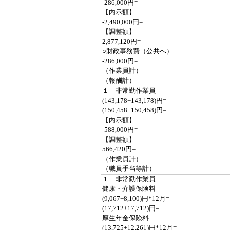
-286,000円=
【内示額】
-2,490,000円=
【調整額】
2,877,120円=
○財政事務費（公共へ）
-286,000円=
（作業員計）
（報酬計）
１ 非常勤作業員
(143,178+143,178)円=
(150,458+150,458)円=
【内示額】
-588,000円=
【調整額】
566,420円=
（作業員計）
（職員手当等計）
１ 非常勤作業員
健康・介護保険料
(9,067+8,100)円*12月=
(17,712+17,712)円=
厚生年金保険料
(13,725+12,261)円*12月=