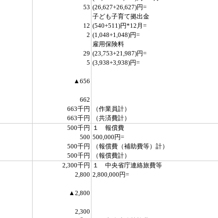
53
(26,627+26,627)円=
子ども子育て拠出金
12
(540+511)円*12月=
2
(1,048+1,048)円=
雇用保険料
29
(23,753+21,987)円=
5
(3,938+3,938)円=
▲656
662
663千円
（作業員計）
663千円
（共済費計）
500千円
１ 報償費
500
500,000円=
500千円
（報償費（補助費等）計）
500千円
（報償費計）
2,300千円
１ 中央省庁連絡旅費等
2,800
2,800,000円=
▲2,800
2,300