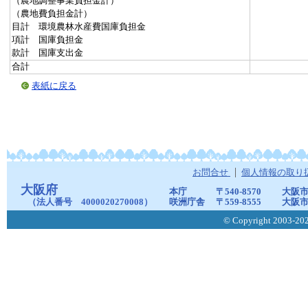
（農地調整事業負担金計）
（農地費負担金計）
目計 環境農林水産費国庫負担金
項計 国庫負担金
款計 国庫支出金
合計
表紙に戻る
お問合せ
個人情報の取り
大阪府
本庁
〒540-8570
大阪市
（法人番号 4000020270008）
咲洲庁舎
〒559-8555
大阪市
© Copyright 2003-2026