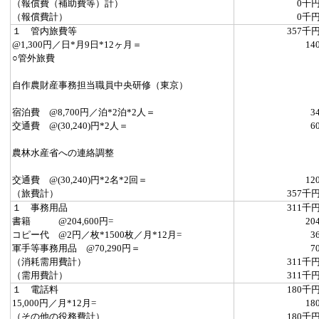
（報償費（補助費等）計）
0千
（報償費計）
0千
１ 管内旅費等
357千
@1,300円／日*月9日*12ヶ月＝
14
○管外旅費
自作農財産事務担当職員中央研修（東京）
宿泊費 @8,700円／泊*2泊*2人＝
3
交通費 @(30,240)円*2人＝
6
農林水産省への連絡調整
交通費 @(30,240)円*2名*2回＝
12
（旅費計）
357千
１ 事務用品
311千
書籍 @204,600円=
20
コピー代 @2円／枚*1500枚／月*12月=
3
軍手等事務用品 @70,290円＝
7
（消耗需用費計）
311千
（需用費計）
311千
１ 電話料
180千
15,000円／月*12月=
18
（その他の役務費計）
180千