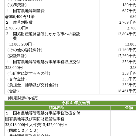
（役務費計）
180千
１ 国有農地等測量費
687千
@686,400円*1筆=
68
２ 雑草刈取費
2,769千
2,768,700円=
2,76
３ 開拓財産道路舗装にかかる市への委託
13,804千
費
13,803,900円＝
13,80
（その他の委託料計）
17,260千
（委託料計）
17,260千
１ 国有農地等管理処分事業事務取扱交付
353千
353,000円=
35
（市町村に対するもの計）
353千
（交付金計）
353千
（負担金、補助及び交付金計）
353千
（合計）
18,461千
[特定財源の内訳]
令和４ 年度当初
積算内訳
金額
１ 国有農地等管理処分事業事務取扱交付
国有農地等及び開拓財産管理事務
33,918,000円-人件費15,457,000円＝
（国庫１０／１０）