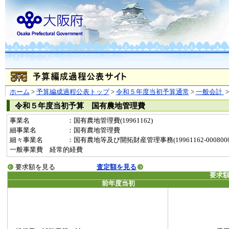
ホーム
>
予算編成過程公表トップ
>
令和５年度当初予算通常
>
一般会計
令和５年度当初予算 国有農地管理費
事業名
：国有農地管理費(19961162)
細事業名
：国有農地管理費
細々事業名
：国有農地等及び開拓財産管理事務(19961162-0008000
一般事業費 経常的経費
要求額を見る
査定額を見る
要求
前年度当初