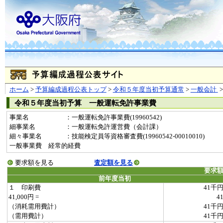
ホーム
>
予算編成過程公表トップ
>
令和５年度当初予算通常
>
一般会計
令和５年度当初予算 一般運転免許事業費
事業名
：一般運転免許事業費(19960542)
細事業名
：一般運転免許運営費（会計課）
細々事業名
：技能検定員等資格審査費(19960542-00010010)
一般事業費 経常的経費
要求額を見る
査定額を見る
要求
前年度当初
１ 印刷費
41千
41,000円 =
4
（消耗需用費計）
41千
（需用費計）
41千