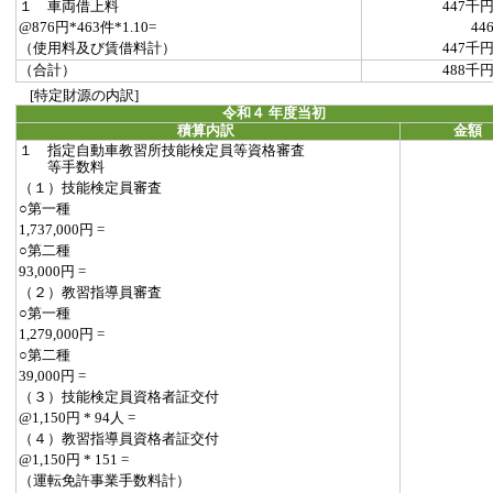
１ 車両借上料
447千
@876円*463件*1.10=
44
（使用料及び賃借料計）
447千
（合計）
488千
[特定財源の内訳]
令和４ 年度当初
積算内訳
金額
１ 指定自動車教習所技能検定員等資格審査
等手数料
（１）技能検定員審査
○第一種
1,737,000円 =
○第二種
93,000円 =
（２）教習指導員審査
○第一種
1,279,000円 =
○第二種
39,000円 =
（３）技能検定員資格者証交付
@1,150円 * 94人 =
（４）教習指導員資格者証交付
@1,150円 * 151 =
（運転免許事業手数料計）