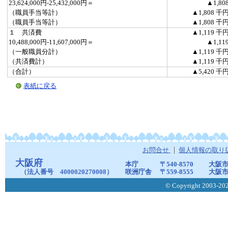
23,624,000円-25,432,000円＝
▲1,80
（職員手当等計）
▲1,808 千
（職員手当等計）
▲1,808 千
１ 共済費
▲1,119 千
10,488,000円-11,607,000円＝
▲1,11
（一般職員分計）
▲1,119 千
（共済費計）
▲1,119 千
（合計）
▲5,420 千
表紙に戻る
お問合せ
個人情報の取り
大阪府
本庁
〒540-8570
大阪市
（法人番号 4000020270008）
咲洲庁舎
〒559-8555
大阪市
© Copyright 2003-2026