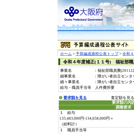
ホーム
>
予算編成過程公表トップ
>
令和４
令和４年度補正(１１号) 福祉部
事業名
：福祉部職員費(201122
細事業名
：障がい者自立センタ
細々事業名
：障がい者自立センター管理
給与・職員手当等 人件費所要
要求額を見る
査定額を見
要求額の内
調整要求
１ 給与
135,483,000円-134,658,000円＝
（給料計）
１ 職員手当等