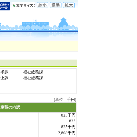
要求課
福祉総務課
計上課
福祉総務課
(単位 千円)
査定額の内訳
825千円
825
825千円
2,808千円