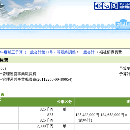
年度補正予算（一般会計第11号）等最終調整
>
一般会計
> 福祉部職員費
職員費
60)
予算
ー管理運営事業職員費
予算
運営事業職員費(20112260-00480054)
る
訳
公単区分
825千円
単
825
135,483,000円-134,658,000円＝
825千円
（給料計）
2,808千円
単