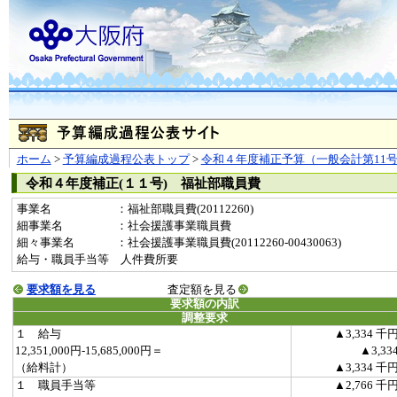
ホーム
>
予算編成過程公表トップ
>
令和４年度補正予算（一般会計第11
令和４年度補正(１１号) 福祉部職員費
事業名
：福祉部職員費(20112260)
細事業名
：社会援護事業職員費
細々事業名
：社会援護事業職員費(20112260-00430063)
給与・職員手当等 人件費所要
要求額を見る
査定額を見る
要求額の内訳
調整要求
１ 給与
▲3,334 千
12,351,000円-15,685,000円＝
▲3,33
（給料計）
▲3,334 千
１ 職員手当等
▲2,766 千