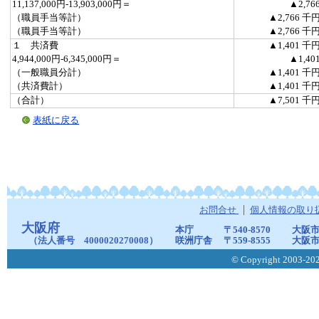
11,137,000円-13,903,000円＝
▲2,76
（職員手当等計）
▲2,766 千
（職員手当等計）
▲2,766 千
１ 共済費
▲1,401 千
4,944,000円-6,345,000円＝
▲1,40
（一般職員分計）
▲1,401 千
（共済費計）
▲1,401 千
（合計）
▲7,501 千
表紙に戻る
お問合せ
個人情報の取り
大阪府
本庁
〒540-8570
大阪市
（法人番号 4000020270008）
咲洲庁舎
〒559-8555
大阪市
© Copyright 2003-2026