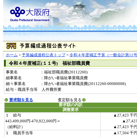
ホーム
>
予算編成過程公表トップ
>
令和４年度補正予算（一般会計第11
令和４年度補正(１１号) 福祉部職員費
事業名
：福祉部職員費(20112260)
細事業名
：障がい者福祉事業職員費
細々事業名
：障がい者福祉事業職員費(20112260-00080008)
給与・職員手当等 人件費所要
要求額を見る
査定額を見る
要求額の内訳
調整要求
１ 給与
▲27,423 千
443,499,000円-470,922,000円＝
▲27,42
（給料計）
▲27,423 千
１ 職員手当等
▲17,504 千