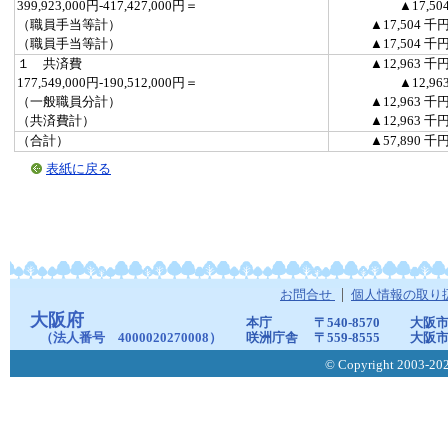
399,923,000円-417,427,000円＝
▲17,50
（職員手当等計）
▲17,504 千
（職員手当等計）
▲17,504 千
１ 共済費
▲12,963 千
177,549,000円-190,512,000円＝
▲12,96
（一般職員分計）
▲12,963 千
（共済費計）
▲12,963 千
（合計）
▲57,890 千
表紙に戻る
お問合せ
個人情報の取り
大阪府
本庁
〒540-8570
大阪市
（法人番号 4000020270008）
咲洲庁舎
〒559-8555
大阪市
© Copyright 2003-2026