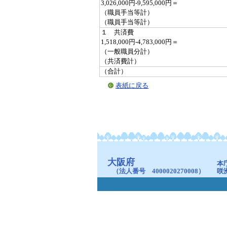
3,026,000円-9,595,000円＝
（職員手当等計）
（職員手当等計）
１ 共済費
1,518,000円-4,783,000円＝
（一般職員分計）
（共済費計）
（合計）
表紙に戻る
大阪府
本
（法人番号 4000020270008）
咲