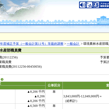
年度補正予算（一般会計第11号）等最終調整
>
一般会計
> 環境農林水産部職
林水産部職員費
0112256)
予算
業職員費
予算
(20112256-00450056)
る
訳
公単区分
▲8,206 千円
単
▲8,206
3,843,000円-12,049,000円＝
▲8,206 千円
（給料計）
▲6,569 千円
単