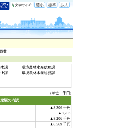
員費
要求課
環境農林水産総務課
計上課
環境農林水産総務課
(単位 千円)
査定額の内訳
▲8,206 千円
▲8,206
▲8,206 千円
▲6,569 千円