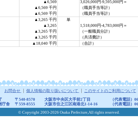
▲6,569
3,026,000円-9,595,000円＝
▲6,569 千円
（職員手当等計）
▲6,569 千円
（職員手当等計）
▲3,265 千円
単
▲3,265
1,518,000円-4,783,000円＝
▲3,265 千円
（一般職員分計）
▲3,265 千円
（共済費計）
▲18,040 千円
（合計）
お問合せ
個人情報の取り扱いについて
このサイトのご利用について
庁
〒540-8570
大阪市中央区大手前2丁目
（代表電話）06-6
洲庁舎
〒559-8555
大阪市住之江区南港北1-14-16
（代表電話）06-6
© Copyright 2003-2026 Osaka Prefecture,All rights reserved.