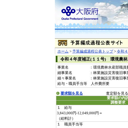
ホーム
>
予算編成過程公表トップ
>
令和４
令和４年度補正(１１号) 環境農
事業名
：環境農林水産部職員費(2
細事業名
：林業施設災害復旧事
細々事業名
：林業施設災害復旧事業職員費
給与・職員手当等 人件費所要
要求額を見る
査定額を見
要求額の内
調整要求
１ 給与
3,843,000円-12,049,000円＝
（給料計）
１ 職員手当等