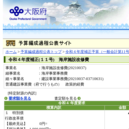
ホーム
>
予算編成過程公表トップ
>
令和４年度補正予算（一般会計第11
令和４年度補正(１１号) 海岸施設改修費
事業名
：海岸施設改修費(20210037)
細事業名
：海岸事業事務費
細々事業名
：建設事業事務費(20210037-03710631)
普通建設事業費（府で行うもの） 政策的経費
[特定財源の内訳]
要求額を見る
査定額を見る
令和４ 年度要求
積算内訳
金額
１ 特別債
行政改革債
【最終見込】 0円=