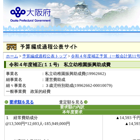
ホーム
>
予算編成過程公表トップ
>
令和４年度補正予算（一般会計第11
令和４年度補正(１１号) 私立幼稚園振興助成費
事業名
：私立幼稚園振興助成費(19962662)
細事業名
：運営費助成
細々事業名
：３歳児特別助成(19962662-00010079)
一般事業費 政策的経費
要求額を見る
査定額を見る
要求額の内訳
本年度要求
１ 経常費助成分
▲14,593 千
@13,500円*12,693人-185,949,000円
▲14,59