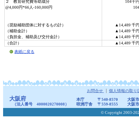
２ 教育研究費等助成分
104千
@4,000円*66人-160,000円
10
（奨励補助団体に対するもの計）
▲14,489 千
（補助金計）
▲14,489 千
（負担金、補助及び交付金計）
▲14,489 千
（合計）
▲14,489 千
表紙に戻る
お問合せ
個人情報の取り
大阪府
本庁
〒540-8570
大阪市
（法人番号 4000020270008）
咲洲庁舎
〒559-8555
大阪市
© Copyright 2003-2026