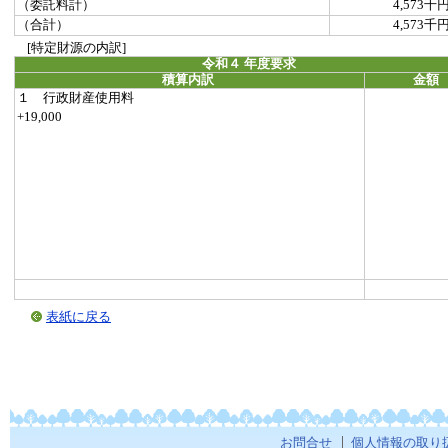
（委託料計）
4,573千
（合計）
4,573千
[特定財源の内訳]
令和４ 年度要求
積算内訳
金額
１ 行政財産使用料
+19,000
表紙に戻る
お問合せ
個人情報の取り