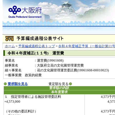
ホーム
>
予算編成過程公表トップ
>
令和４年度補正予算（一般会計第11
令和４年度補正(１１号) 運営費
事業名
：運営費(19961608)
細事業名
：大阪府立花の文化園管理運営費
細々事業名
：花の文化園管理運営委託費(19961608-00010023)
一般事業費 政策的経費
要求額を見る
査定額を見る
要求額の内訳
本年度要求
１ 指定管理者による施設管理委託料
4,573千
+4,573,000
4,57
（その他の委託料計）
4,573千